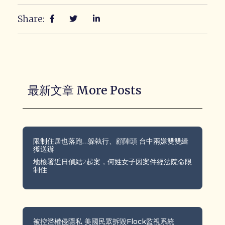
Share:
最新文章 More Posts
限制住居也落跑…躲執行、顧陣頭 台中兩嫌雙雙緝
獲送辦
地檢署近日偵結2起案，何姓女子因案件經法院命限
制住
被控濫權侵隱私 美國民眾拆毀Flock監視系統