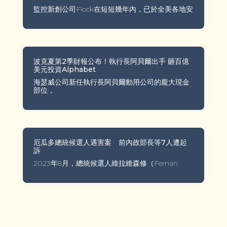
監控新創公司Flock在短短幾年內，已於全美各地安
波克夏第2季財報公布！執行長阿貝爾出手 砸百億
美元投資Alphabet
海瑟威公司新任執行長阿貝爾動用公司的龐大現金
部位，
厄瓜多總統候選人遇害案 前內政部長等7人遭起
訴
2023年8月，總統候選人維拉維森修（Fernan