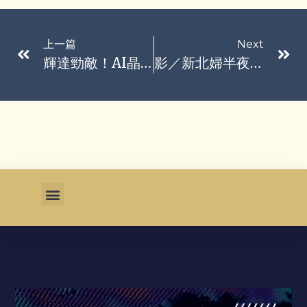
上一篇
Next
輝達勁敵！AI晶片新創Cerebras IPO認購爆表20倍 傳發行價上看160美元
影／新北婦半夜過馬路闖紅燈 騎士猛撞噴飛驚悚畫面曝