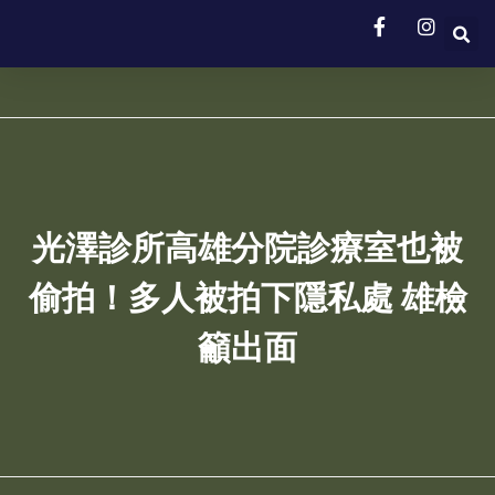
光澤診所高雄分院診療室也被
偷拍！多人被拍下隱私處 雄檢
籲出面