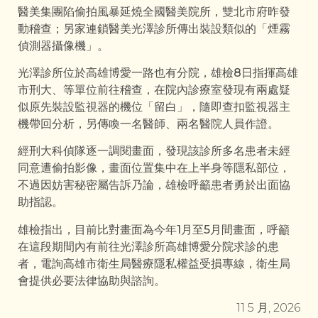
醫美集團陷偷拍風暴延燒全國醫美院所，雙北市府昨發
動稽查；另家連鎖醫美光澤診所傳出裝設類似的「煙霧
偵測器攝像機」。
光澤診所位於高雄博愛一路也有分院，雄檢8日指揮高雄
市刑大、等單位前往稽查，在院內診療室發現有兩處疑
似原先裝設監視器的機位「留白」，隨即查扣監視器主
機帶回分析，另傳喚一名醫師、兩名醫院人員作證。
經刑大科偵隊逐一調閱畫面，發現該診所多名患者未經
同意遭偷拍影像，畫面位置集中在上半身等隱私部位，
不過因妨害秘密屬告訴乃論，雄檢呼籲患者勇於出面協
助指認。
雄檢指出，目前比對畫面為今年1月至5月間畫面，呼籲
在這段期間內有前往光澤診所高雄博愛分院求診的患
者，電詢高雄市衛生局醫療隱私權益受損專線，衛生局
會提供必要法律協助與諮詢。
11 5 月, 2026