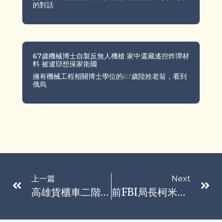
的對話
67歲機械博士自製反無人機槍 家中還藏遙控炸彈材
料 被逮辯想保家衛國
擁有機械工程相關博士學位的67歲陸姓老翁，看到
俄烏
上一篇
Next
高雄貨櫃車二階專用道7月才通車…今新路塌 垃圾車左後輪陷天坑
前FBI局長柯米遭起訴：相信司法還清白 不會屈膝過日子