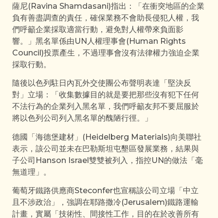
薩尼(Ravina Shamdasani)指出：「在衝突地區的企業
負有善盡調查的責任，確保業務不會助長侵犯人權，我
們呼籲企業採取適當行動，避免對人權帶來負面影
響。」黑名單係由UN人權理事會(Human Rights
Council)投票產生，不過理事會沒有法律權力強迫企業
採取行動。
隨後以色列駐日內瓦外交使團公布聲明表達「堅決反
對」立場：「收集數據目的就是要把那些沒有犯下任何
不法行為的企業列入黑名單，我們呼籲友邦不要屈服於
將以色列公司列入黑名單的醜陋行徑。」
德國「海德堡建材」(Heidelberg Materials)向美聯社
表示，該公司並未在巴勒斯坦屯墾區發展業務，結果與
子公司Hanson Israel雙雙被列入，指控UN的做法「毫
無道理」。
葡萄牙鐵路供應商Steconfer也宣稱該公司立場「中立
且不涉政治」，強調在耶路撒冷(Jerusalem)鐵路運輸
計畫，實屬「技術性、間接性工作，目的在於改善所有