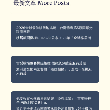
最新文章 More Posts
2026全球最佳移居地揭曉！台灣勇奪第5原因曝光
狠甩日韓
移居顧問機構RUMAVI公布2026年「全球移居指
雪梨機場兩客機險相撞 機師急煞釀空服員受傷
澳洲最繁忙兩架客機「險些相撞」，造成一名機組
人員受
他要報案公然侮辱卻嗆警「掛牌流氓」…當場變被
告 法院判罰金8千元
吳姓男子走進台南市警永康分局要報案，將手機內