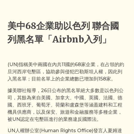
美中68企業助以色列 聯合國
列黑名單「Airbnb入列」
(UN)指稱美中兩國在內共11國的68家企業，在占領的約
旦河西岸屯墾區，協助參與侵犯巴勒斯坦人權，因此列
入黑名單；目前名單上的企業總數已增加到158家。
據美聯社報導，26日公布的黑名單絕大多數是以色列公
司，其餘為來自美國、加拿大、中國、英國、法國、德
國、西班牙、葡萄牙、荷蘭和盧森堡等涵蓋建料和工程
機具供應商，以及保安、旅遊和金融服務等多種企業，
被UN認定在屯墾區進行的業務違反國際法。
UN人權辦公室(Human Rights Office)發言人夏姆達