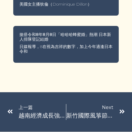
美國女主播狄倫（Dominique Dillon）
搶搭令和8年8月8日「哈哈哈蜂蜜婚」熱潮 日本新
人排隊登記結婚
日媒報導，8在視為吉祥的數字，加上今年適逢日本
令和
上一篇
Next
越南經濟成長強勁 國銀深耕20年在地經營多角布局
新竹國際風箏節要來了 「星艦決戰外星人」