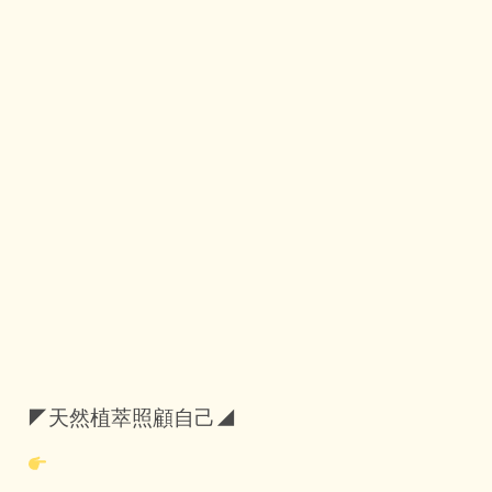
◤天然植萃照顧自己◢