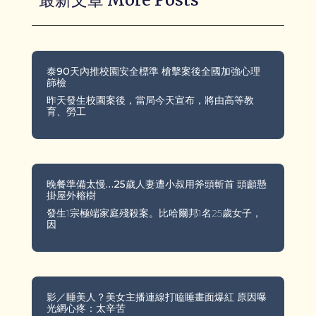
泰90天內推校園安全標準 槍擊案後全國加強心理
篩檢
昨天發生校園案後，當局今天宣布，將由高等教
育、勞工
晚餐準備太慢…25歲人妻遭小叔用斧頭斬首 頭顱懸
掛屋外榕樹
發生1宗極端家庭殘殺案。比哈爾邦1名25歲女子，
因
影／睡美人？美女主播連線打瞌睡畫面爆紅 原因曝
光網心疼：太辛苦