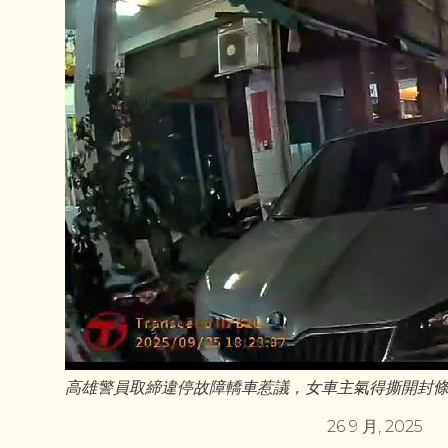
高雄警員取締違停故障轎車惹議，女車主氣得撕開封
26 9 月, 2025