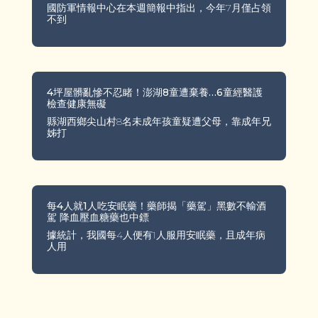
國防軍情報中心在本週簡報中指出，今年7月僅占領
不到
4坪屋髒亂慘不忍睹！澎湖8童遭棄養…6童經醫護
檢查健康無礙
縣湖西鄉尖山村8名未成年孩童疑遭父母，靠成年兄
姊打
每4人就1人吃安眠藥！藥師揭「藥駕」黑數不輸酒
駕 降血壓血糖藥也中鏢
據統計，我國每4人便有1人服用安眠藥，且成年病
人用