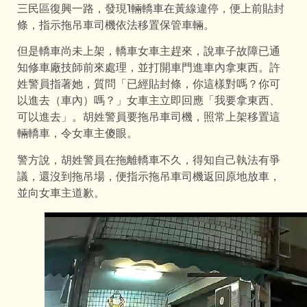
三民區復興一路，發現1輛轎車在黃線違停，便上前貼封
條，指示拖吊車司機依法移置保管車輛。
但是轎車尚未上架，轎車女車主趕來，說車子故障已通
知修車廠技師前來處理，並打開車門進車內拿東西。許
姓警員指著她，質問「已經貼封條，你這樣對嗎？你可
以進去（車內）嗎？」女車主立即回應「我要拿東西、
可以進去」。胡姓警員要拖吊車司機，照常上架移置這
輛轎車，令女車主傻眼。
警方說，胡姓警員在拖離轎車不久，得知自己執法有爭
議，還沒到拖吊場，便指示拖吊車司機返回原地放車，
並向女車主道歉。