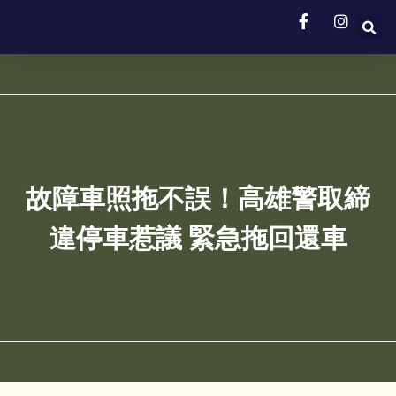
故障車照拖不誤！高雄警取締
違停車惹議 緊急拖回還車