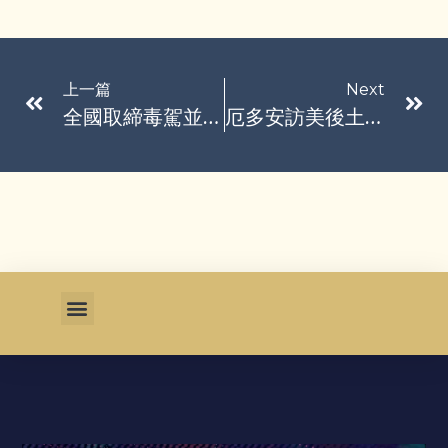
上一篇
Next
全國取締毒駕並引進唾液快篩 3分鐘就知結果
厄多安訪美後土航宣布 採購最多225架波音飛機