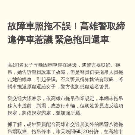
故障車照拖不誤！高雄警取締
違停車惹議 緊急拖回還車
高雄1名女子昨晚因轎車停在路邊，遇警方要取締、拖
吊，她告訴警員說車子故障，但是警員仍要拖吊人員拖
走她的轎車，引起爭議。不久警員得知執法有瑕疵，將
轎車拖返原處還給女子，警方也將懲處這名警員。
警交通大隊表示，依高雄市拖吊作業規定，車輛未拖吊
移入車道前，到場，應放行車輛，但胡姓警員違反這項
規定，將依規定懲處，並加強所屬。
據了解，胡姓警員配合高雄市交通局委外的民營八德拖
吊場取締、拖吊停車，昨天晚間6時20分許，在高雄市