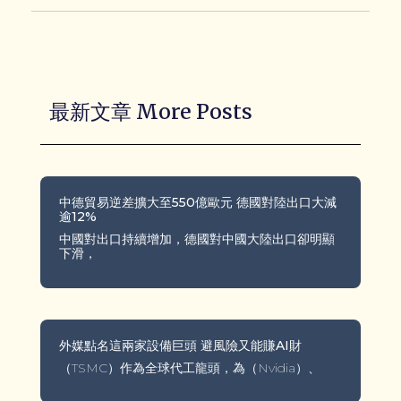
最新文章 More Posts
中德貿易逆差擴大至550億歐元 德國對陸出口大減
逾12%
中國對出口持續增加，德國對中國大陸出口卻明顯
下滑，
外媒點名這兩家設備巨頭 避風險又能賺AI財
（TSMC）作為全球代工龍頭，為（Nvidia）、