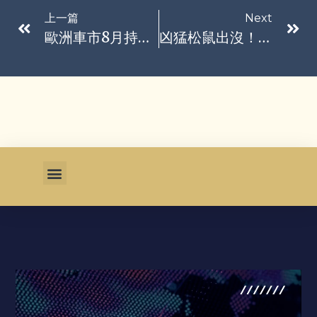
上一篇
Next
歐洲車市8月持續成長 以油電混合車、全電動車買氣佳
凶猛松鼠出沒！舊金山灣區至少2人遇襲 「鮮血直流」慘掛急診