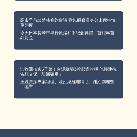
高市早苗談禁核條約會議 對以觀察員身分出席持慎
重態度
今天日本長崎市舉行原爆和平紀念典禮，首相早苗
針對是
涉收回扣逾5千萬！台泥綠能3幹部遭收押 他接連抗
告想交保「駁回確定」
王姓資深專案經理、莊姓總經理特助、謝姓副理暨
工地主