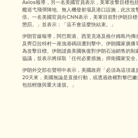
Axios報導，另一名美國官員表示，美軍攻擊目標
艦巡弋飛彈陣地、無人機發射場及港口設施，此次攻擊
倍。一名美國官員向CNN表示，美軍目前對伊朗目
懲罰。」並表示：「這不會這麼快結束。」
伊朗官媒報導，阿巴斯港、西里克港及格什姆島均傳出爆
及齊亞拉特村一座漁港碼頭遭到擊中。伊朗國家廣播電
為攻擊目標。伊朗譴責美國恢復對伊朗石油銷售的制
協議，並表示將採取「任何必要措施」捍衛國家安全
伊朗外交部在聲明中表示，美國政府「必須為這項違
20天來，美國無論是直接行動，或透過政權對黎巴
包括輕微與重大違規。」