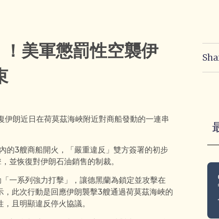
」！美軍懲罰性空襲伊
Sha
束
報復伊朗近日在荷莫茲海峽附近對商船發動的一連串
內的3艘商船開火，「嚴重違反」雙方簽署的初步
擊，並恢復對伊朗石油銷售的制裁。
動「一系列強力打擊」，讓德黑蘭為鎖定並攻擊在
示，此次行動是回應伊朗襲擊3艘通過荷莫茲海峽的
性，且明顯違反停火協議。