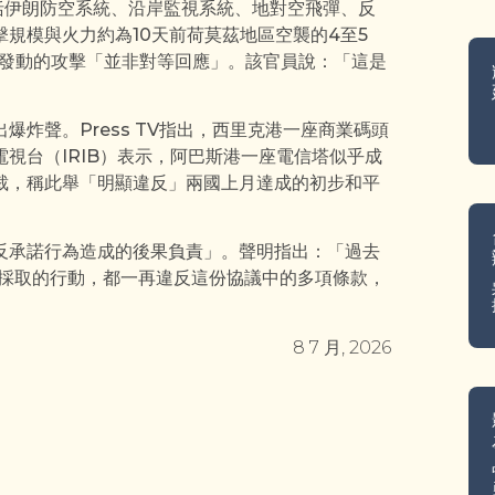
包括伊朗防空系統、沿岸監視系統、地對空飛彈、反
規模與火力約為10天前荷莫茲地區空襲的4至5
標發動的攻擊「並非對等回應」。該官員說：「這是
炸聲。Press TV指出，西里克港一座商業碼頭
視台（IRIB）表示，阿巴斯港一座電信塔似乎成
裁，稱此舉「明顯違反」兩國上月達成的初步和平
。
反承諾行為造成的後果負責」。聲明指出：「過去
嫩採取的行動，都一再違反這份協議中的多項條款，
8 7 月, 2026