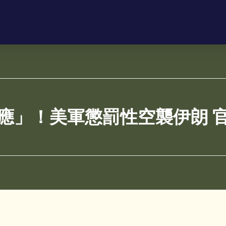
應」！美軍懲罰性空襲伊朗 