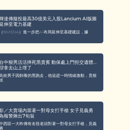
輝達傳擬投最高30億美元入股Lancium AI版圖
延伸至電力基建
（NVIDIA）進一步把AI布局延伸至基礎建設，據
台中狠男活活摔死黑貴賓 動保處上門拒交遺體…
辯拿去山上埋了
吳姓男子因飼養的黑跑走，他追趕一時情緒激動，竟狠
抓
影／大賣場內當著一對母女打手槍 女子見義勇
為報警揪出7旬翁
中西區一大昨傳有名怪老頭對著一對母女打手槍，見義
勇