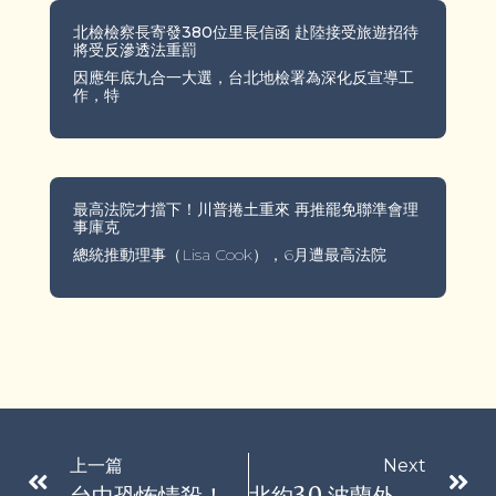
北檢檢察長寄發380位里長信函 赴陸接受旅遊招待
將受反滲透法重罰
因應年底九合一大選，台北地檢署為深化反宣導工
作，特
最高法院才擋下！川普捲土重來 再推罷免聯準會理
事庫克
總統推動理事（Lisa Cook），6月遭最高法院
上一篇
Next
台中恐怖情殺！甩掉女治療師求復合遭拒 當街猛砍狠刺斃命
北約3.0 波蘭外長：美未來更像「翻山越嶺的救兵」