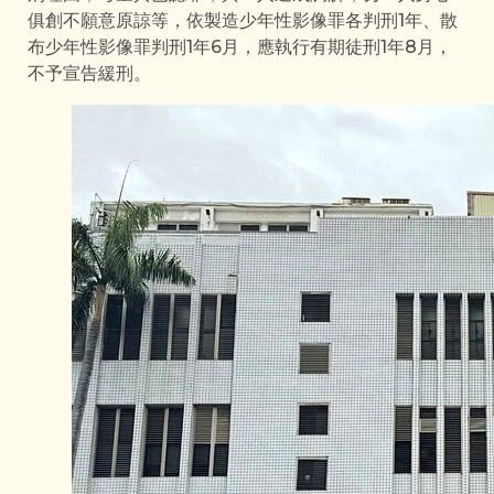
俱創不願意原諒等，依製造少年性影像罪各判刑1年、散
布少年性影像罪判刑1年6月，應執行有期徒刑1年8月，
不予宣告緩刑。