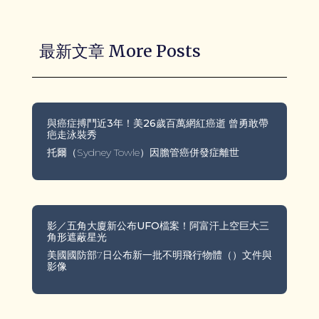
最新文章 More Posts
與癌症搏鬥近3年！美26歲百萬網紅癌逝 曾勇敢帶
疤走泳裝秀
托爾（Sydney Towle）因膽管癌併發症離世
影／五角大廈新公布UFO檔案！阿富汗上空巨大三
角形遮蔽星光
美國國防部7日公布新一批不明飛行物體（）文件與
影像