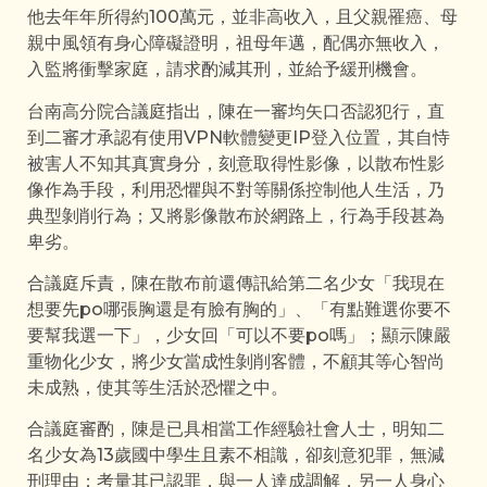
他去年年所得約100萬元，並非高收入，且父親罹癌、母
親中風領有身心障礙證明，祖母年邁，配偶亦無收入，
入監將衝擊家庭，請求酌減其刑，並給予緩刑機會。
台南高分院合議庭指出，陳在一審均矢口否認犯行，直
到二審才承認有使用VPN軟體變更IP登入位置，其自恃
被害人不知其真實身分，刻意取得性影像，以散布性影
像作為手段，利用恐懼與不對等關係控制他人生活，乃
典型剝削行為；又將影像散布於網路上，行為手段甚為
卑劣。
合議庭斥責，陳在散布前還傳訊給第二名少女「我現在
想要先po哪張胸還是有臉有胸的」、「有點難選你要不
要幫我選一下」，少女回「可以不要po嗎」；顯示陳嚴
重物化少女，將少女當成性剝削客體，不顧其等心智尚
未成熟，使其等生活於恐懼之中。
合議庭審酌，陳是已具相當工作經驗社會人士，明知二
名少女為13歲國中學生且素不相識，卻刻意犯罪，無減
刑理由；考量其已認罪，與一人達成調解，另一人身心