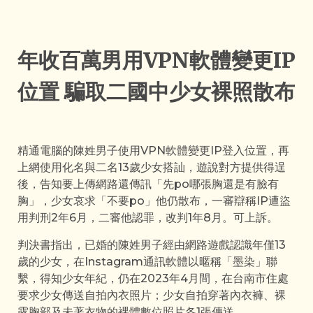
年收百萬男用VPN軟體變更IP
位置 騙取二國中少女裸照散布
精通電腦的陳姓男子使用VPN軟體變更IP登入位置，再
上網使用化名與二名13歲少女搭訕，遊說對方提供得逞
後，告知要上傳網路還傳訊「先po哪張胸還是有臉有
胸」，少女哀求「不要po」他仍散布，一審辯稱IP遭盜
用判刑2年6月，二審他認罪，改判1年8月。可上訴。
判決書指出，已婚的陳姓男子經由網路遊戲認識年僅13
歲的少女，在Instagram通訊軟體以暱稱「墨染」聯
繫，得知少女年紀，仍在2023年4月間，在台南市住處
要求少女傳送自拍內衣照片；少女自拍穿著內衣褲、裸
露胸部及未著衣物的裸體數位照片各1張傳送。