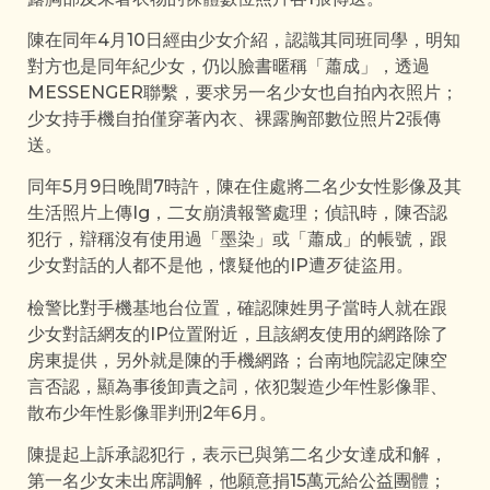
陳在同年4月10日經由少女介紹，認識其同班同學，明知
對方也是同年紀少女，仍以臉書暱稱「蕭成」，透過
MESSENGER聯繫，要求另一名少女也自拍內衣照片；
少女持手機自拍僅穿著內衣、裸露胸部數位照片2張傳
送。
同年5月9日晚間7時許，陳在住處將二名少女性影像及其
生活照片上傳Ig，二女崩潰報警處理；偵訊時，陳否認
犯行，辯稱沒有使用過「墨染」或「蕭成」的帳號，跟
少女對話的人都不是他，懷疑他的IP遭歹徒盜用。
檢警比對手機基地台位置，確認陳姓男子當時人就在跟
少女對話網友的IP位置附近，且該網友使用的網路除了
房東提供，另外就是陳的手機網路；台南地院認定陳空
言否認，顯為事後卸責之詞，依犯製造少年性影像罪、
散布少年性影像罪判刑2年6月。
陳提起上訴承認犯行，表示已與第二名少女達成和解，
第一名少女未出席調解，他願意捐15萬元給公益團體；