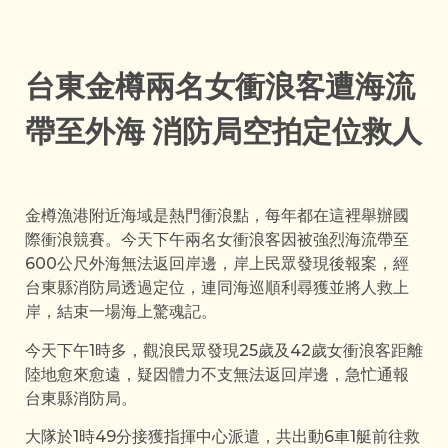
台東金樽兩名女衝浪客遭海流
帶至外海 消防局空拍定位救人
金樽漁港附近海域是熱門衝浪點，每年都在這裡舉辦國
際衝浪競賽。今天下午兩名女衝浪客因被強烈海流帶至
600公尺外海無法返回岸邊，岸上民眾發現後報案，經
台東縣消防局透過定位，連同海巡順利尋獲並將人救上
岸，結束一場海上驚魂記。
今天下午1時多，觀浪民眾發現25歲及42歲女衝浪客距離
陸地愈來愈遠，疑因體力不支無法返回岸邊，急忙通報
台東縣消防局。
大隊於1時49分接獲指揮中心派遣，共出動6車1艇前往救