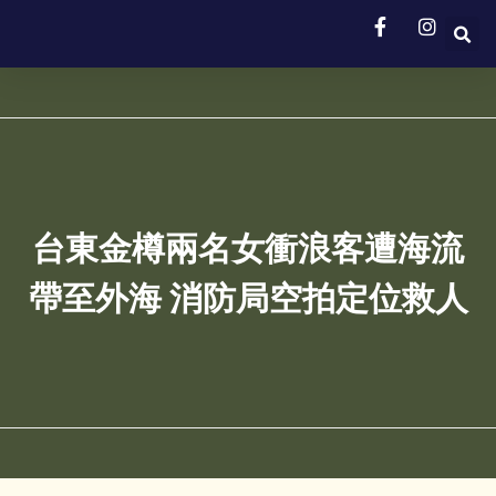
台東金樽兩名女衝浪客遭海流
帶至外海 消防局空拍定位救人