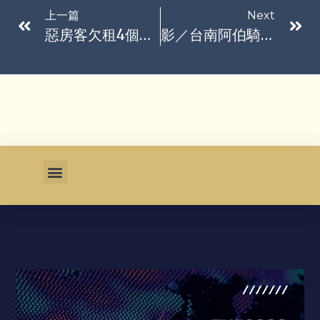
上一篇
Next
惡房客欠租4個月落跑！「滿屋寵物排泄物」房東損20萬 怒吐無奈心聲
影／台南阿伯騎車等紅燈見人掉東西…好心彎腰撿 右手轉油門撞前車