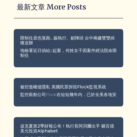
最新文章 More Posts
限制住居也落跑…躲執行、顧陣頭 台中兩嫌雙雙緝
獲送辦
地檢署近日偵結2起案，何姓女子因案件經法院命限
制住
被控濫權侵隱私 美國民眾拆毀Flock監視系統
監控新創公司Flock在短短幾年內，已於全美各地安
波克夏第2季財報公布！執行長阿貝爾出手 砸百億
美元投資Alphabet