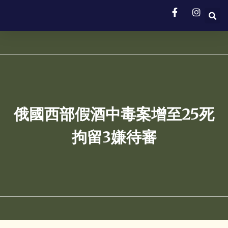
俄國西部假酒中毒案增至25死
拘留3嫌待審