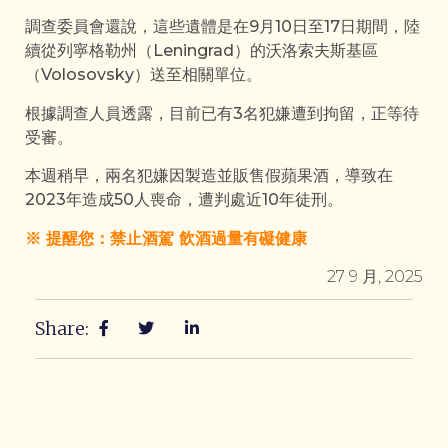
調查委員會還說，這些遺體是在9月10日至17日期間，陸
續從列寧格勒州（Leningrad）的沃洛索夫斯基區
（Volosovsky）送至相關單位。
根據調查人員透露，目前已有3名犯嫌遭到拘留，正等待
受審。
本週稍早，兩名犯嫌因製造並販售假蘋果酒，導致在
2023年造成50人喪命，遭判處近10年徒刑。
※ 提醒您：禁止酒駕 飲酒過量有礙健康
27 9 月, 2025
Share: