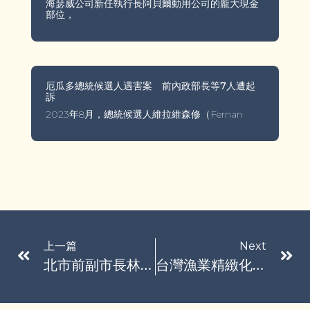
海瑟威公司新任執行長阿貝爾動用公司的龐大現金
部位，
厄瓜多總統候選人遇害案 前內政部長等7人遭起
訴
2023年8月，總統候選人維拉維森修（Fernan
上一篇
Next
北市前副市長林欽榮透過白手套向沈慶京索賄？ 北檢：去年已分案調查
台灣漁業精緻化 20項水產精品獲獎「漁你共享」