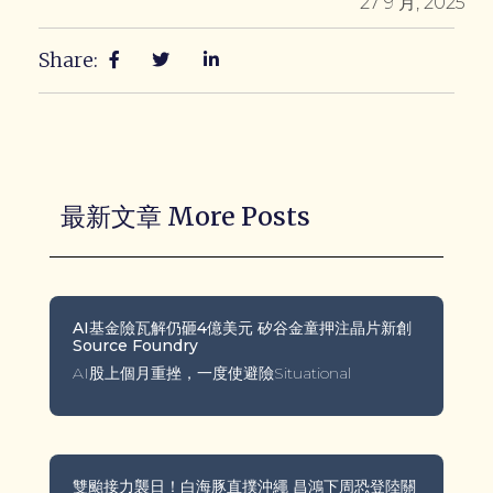
27 9 月, 2025
Share:
最新文章 More Posts
AI基金險瓦解仍砸4億美元 矽谷金童押注晶片新創
Source Foundry
AI股上個月重挫，一度使避險Situational
雙颱接力襲日！白海豚直撲沖繩 昌鴻下周恐登陸關