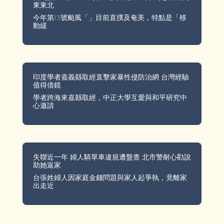
東東北
今年第13號颱風「」目前直撲及奄美，特點是「移
動緩
印度學者嘉義縣取經直擊家暴性侵防治網 台灣經驗
值得借鏡
學者跨海來嘉縣取經，中正大學互愛與和平研究中
心邀請
失聯近一年 婦人騎單車違規遭盤查 北市警耐心勸說
助她返家
台張姓婦人因家庭金錢問題與家人起爭執，竟離家
出走近