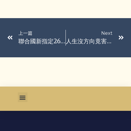
上一篇
Next
聯合國新指定26處生物圈保護區 分布印尼、冰島等21國
人生沒方向竟害身體發炎？專家揭「心理壓力」與「疾病」關聯！