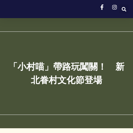
「小村喵」帶路玩闖關！ 新
北眷村文化節登場