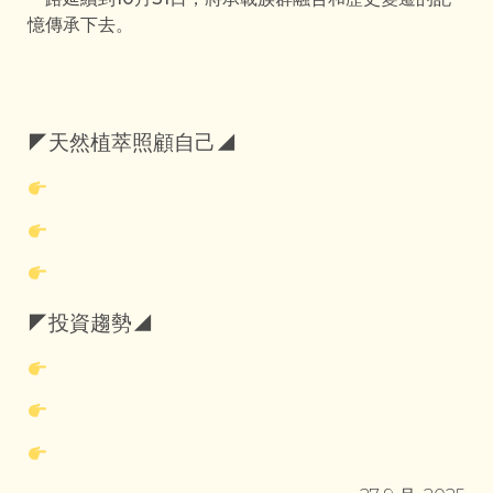
憶傳承下去。
◤天然植萃照顧自己◢
◤投資趨勢◢