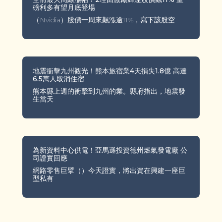
磅利多有望月底登場
（Nvidia）股價一周來飆漲逾11%，寫下該股空
地震衝擊九州觀光！熊本旅宿業4天損失1.8億 高達
6.5萬人取消住宿
熊本縣上週的衝擊到九州的業。縣府指出，地震發
生當天
為新資料中心供電！亞馬遜投資德州燃氣發電廠 公
司證實回應
網路零售巨擘（）今天證實，將出資在興建一座巨
型私有