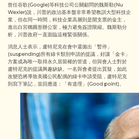
曾任谷歌(Google)等科技公司公關顧問的魏斯勒(Nu
Wexler)說，川普的政治基本盤非常希望教訓大型科技企
業，但在同一時間，科技企業高層則是開支票的金主，
進出白宮橢圓形辦公室，極力避免簽證限縮。魏斯勒分
析，川普政府一直面臨這種緊張關係。
消息人士表示，盧特尼克在會中還拋出「暫停」
(suspending)所有綠卡類別申請的提議，好讓「金卡」
方案成為唯一取得永久居留權的管道，但與會人士對於
盧特尼克的提議興趣缺缺。一名與會者提出質疑，如此
改變恐將導致美國公民配偶的綠卡申請受阻，盧特尼克
則寫下筆記，並回應道：「有道理」(Good point)。