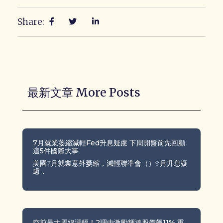
Share:
最新文章 More Posts
7月就業萎縮減輕Fed升息疑慮 下周開盤前先回顧
這5件國際大事
美國7月就業意外萎縮，減輕聯準會（）9月升息疑
慮，
空前最大周線漲幅！2理由激勵輝達股價飆11% 重