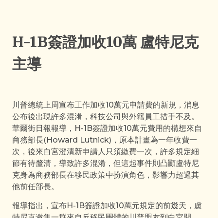
H-1B簽證加收10萬 盧特尼克
主導
川普總統上周宣布工作加收10萬元申請費的新規，消息
公布後出現許多混淆，科技公司與外籍員工措手不及。
華爾街日報報導，H-1B簽證加收10萬元費用的構想來自
商務部長(Howard Lutnick)，原本計畫為一年收費一
次，後來白宮澄清新申請人只須繳費一次，許多規定細
節有待釐清，導致許多混淆，但這起事件則凸顯盧特尼
克身為商務部長在移民政策中扮演角色，影響力超過其
他前任部長。
報導指出，宣布H-1B簽證加收10萬元規定的前幾天，盧
特尼克邀集一群來自反移民團體的川普盟友到白宮開