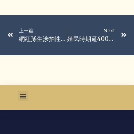
上一篇
Next
網紅孫生涉拍性影像遭訴 母親偷皮夾涉竊盜罪也起訴了
殖民時期逼4000青少女植避孕器 丹麥總理向格陵蘭道歉