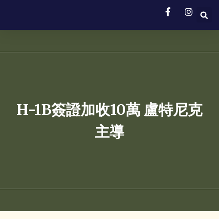
H-1B簽證加收10萬 盧特尼克
主導