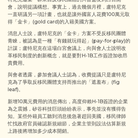
會，說明提議構想。事實上，過去幾個月裡，盧特尼克
一直研議另一項計畫，也就是讓外國富人花費100萬元取
得「金卡」(gold card)的入籍美國方案。
消息人士說，盧特尼克的「金卡」方案不受反移民團體
青睞，被認為是一種「有錢就玩得起」(pay-for-play)的
計謀；盧特尼克在這場白宮會議上，向與會人士說明改
革移民制度的創新概念，就是要對H-1B工作簽證加收昂
貴費用。
與會者透露，參加會議人士認為，收費提議只是盧特尼
克為了爭取反移民團體支持而推出的「遮羞布」(fig
leaf)。
新增10萬元費用的消息傳出，高度仰賴H-1B簽證的企業
為之震撼，矽谷科技巨頭紛紛表示，事先並沒有獲得告
知。某些外籍員工聽到消息後急著趕回美國，移民律師
忙找政府官員確認新規細節，企業主管則設法估算新規
上路後將增加多少成本開銷。