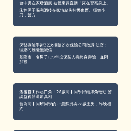
台中男在家發酒瘋 被管束竟直接「尿在警察身上」
朱姓男子喝完酒後在家情緒失控丟東西、揮舞小
刀，警方
保醫療險手術32次拒賠21次保險公司敗訴 法官：
理賠刁難毫無誠信
基隆市一名男子109年投保某人壽終身壽險，並附
加投
酒後聊工作起口角！26歲高中同學街頭摔角較勁 警
調監視器還原真相
曾為高中同班同學的26歲蘇男與26歲王男，昨晚相
約