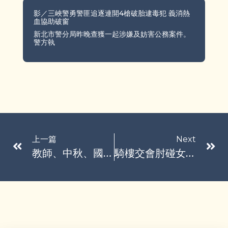
影／三峽警勇警匪追逐連開4槍破胎逮毒犯 義消熱
血協助破窗
新北市警分局昨晚查獲一起涉嫌及妨害公務案件。
警方執
上一篇
Next
教師、中秋、國慶連假出遊攻略！這些路段必塞車 大眾交通優惠一覽
騎樓交會肘碰女胸部被告 刑事無罪但社會局認性騷擾裁罰2萬