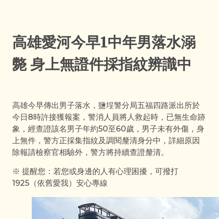
高雄愛河今早1中年男落水溺
斃 身上無證件採指紋辨識中
高雄今早傳出男子落水，鹽埕警分局五福四路派出所於
今日8時許接獲報案，警消人員將人救起時，已無生命跡
象，經查證該名男子年約50至60歲，男子未有外傷，身
上無件，警方正採集指紋及調閱釐清身分中，詳細原因
除報請檢察官相驗外，警方將持續查證釐清。
※ 提醒您：若您或身邊的人有心理困擾，可撥打
1925（依舊愛我）安心專線