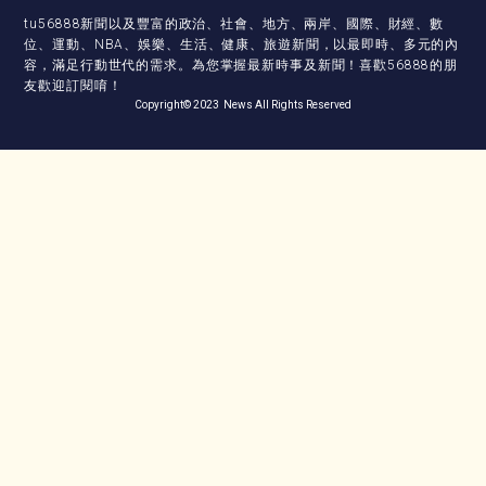
tu56888新聞以及豐富的政治、社會、地方、兩岸、國際、財經、數
位、運動、NBA、娛樂、生活、健康、旅遊新聞，以最即時、多元的內
容，滿足行動世代的需求。為您掌握最新時事及新聞！喜歡56888的朋
友歡迎訂閱唷！
Copyright© 2023 News All Rights Reserved