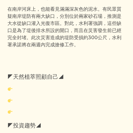
在南岸河床上，也能看見滿滿深灰色的泥水。有民眾質
疑南岸堤防有兩大缺口，分別位於兩家砂石場，推測是
大水從缺口灌入光復市區。對此，水利署強調，這些缺
口是為了堤後排水所設的開口，而且在災害發生前已經
完全封堵。此次災害造成的堤防受損約300公尺，水利
署承諾將在兩週內完成搶修工作。
◤天然植萃照顧自己◢
◤投資趨勢◢