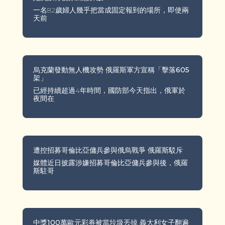
一名82歲婦人幾乎把當成固定報到的場所，即使兩
天前
烏克蘭發動無人機攻勢 俄羅斯軍方宣稱「擊落605
架」
已經持續超過4年時間，國防部今天指出，俄軍於
夜間在
遭控招募哥倫比亞傭兵參與俄烏戰爭 俄羅斯駁斥
媒體近日披露涉嫌招募哥倫比亞傭兵參與後，俄羅
斯駐哥
中獎100萬歐元彩券被當垃圾丟掉 義大利女子翻遍