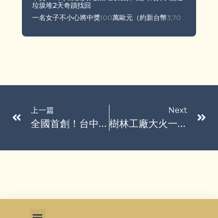
垃圾堆2天奇蹟找回
一名女子不小心將中獎100萬歐元（約新台幣3,70
上一篇
Next
全國首創！台中推「返鄉重建津貼」 原民回花蓮救災可領1萬
樹林工廠大火一家3口命喪火窟 犯保協會新北分會啟動保護機制