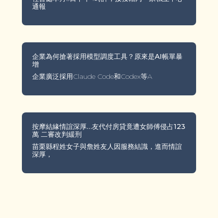
通報
企業為何搶著採用模型調度工具？原來是AI帳單暴
增
企業廣泛採用Claude Code和Codex等A
按摩結緣情誼深厚…友代付房貸竟遭女師傅侵占123
萬 二審改判緩刑
苗栗縣程姓女子與詹姓友人因服務結識，進而情誼
深厚，