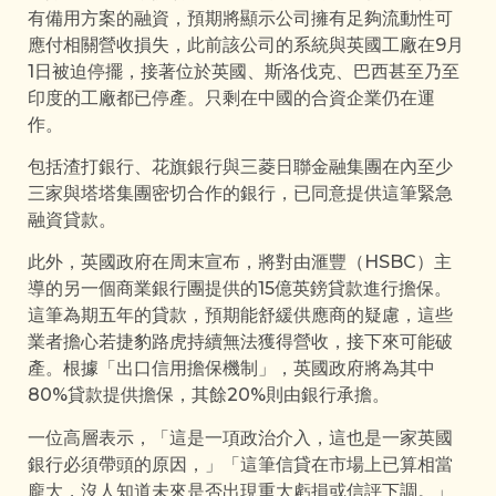
有備用方案的融資，預期將顯示公司擁有足夠流動性可
應付相關營收損失，此前該公司的系統與英國工廠在9月
1日被迫停擺，接著位於英國、斯洛伐克、巴西甚至乃至
印度的工廠都已停產。只剩在中國的合資企業仍在運
作。
包括渣打銀行、花旗銀行與三菱日聯金融集團在內至少
三家與塔塔集團密切合作的銀行，已同意提供這筆緊急
融資貸款。
此外，英國政府在周末宣布，將對由滙豐（HSBC）主
導的另一個商業銀行團提供的15億英鎊貸款進行擔保。
這筆為期五年的貸款，預期能舒緩供應商的疑慮，這些
業者擔心若捷豹路虎持續無法獲得營收，接下來可能破
產。根據「出口信用擔保機制」，英國政府將為其中
80%貸款提供擔保，其餘20%則由銀行承擔。
一位高層表示，「這是一項政治介入，這也是一家英國
銀行必須帶頭的原因，」「這筆信貸在市場上已算相當
龐大，沒人知道未來是否出現重大虧損或信評下調。」