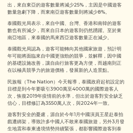
出，來自東亞的遊客數量將減少25%，主因是中國遊客
數量急劇下降，而東南亞遊客數量則將減少8%。
泰國觀光局表示，來自中國、台灣、香港和南韓的遊客
數也有所減少，而來自日本的遊客則仍然踴躍。至於東
南亞地區，來泰國的馬來西亞遊客數量正在減少。
泰國觀光局認為，遊客可能轉向其他國家旅遊，預計明
年可能將面臨來自中國更強勁的競爭，並解釋，因中國
的基礎設施改善，讓自由行旅客更為方便，而越南則正
在以極具競爭力的旅遊價格，發展新的人造景點。
民族報（The Nation）今天報導，泰國政府起初設定的
目標是到今年要吸引3900萬至4000萬的國際遊客人
次，恢復2019年疫情前的水準，但出於遊客對安全缺乏
信心，目標修訂為3550萬人次，與2024年一致。
遊客對安全的憂慮，源自於今年1月中國演員王星赴泰拍
戲遭綁架，導致許多中國人不敢來泰國旅遊，另外3月發
生地震和泰柬邊境情勢持續緊張，都影響國際遊客到泰