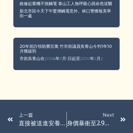
維修起重機不慎觸電 泰山工人無呼吸心跳命危送醫
新北市區今天下午驚傳觸電意外。林口警獲報美寧
街一處
20年前詐領助費百萬 竹市前議員吳青山今判1年10
月獲緩刑
市前吳青山在2006年3月1日起至2010年2月2
上一篇
Next
直接被送進安養院…奧地利3位「叛逆修女」逃回修道院 支持者紛紛聲援
身價暴衝至2.9兆元？這位「台灣女婿」有望躍居全球前20大富豪