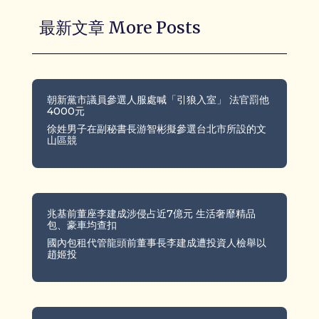
最新文章 More Posts
朝新黨市議員參選人服處喊「引狼入室」 法官罰他
4000元
徐姓男子在副秘書長游智彬擬參選台北市所設的文
山區競
兆基前董座李建成涉侵占近7億元 生活奢靡精品
包、豪車均查扣
國內包租代管龍頭前董事長李建成遭投資人檢舉以
趙姬投