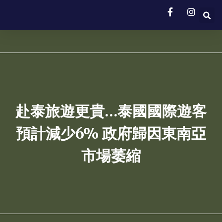
赴泰旅遊更貴…泰國國際遊客
預計減少6% 政府歸因東南亞
市場萎縮