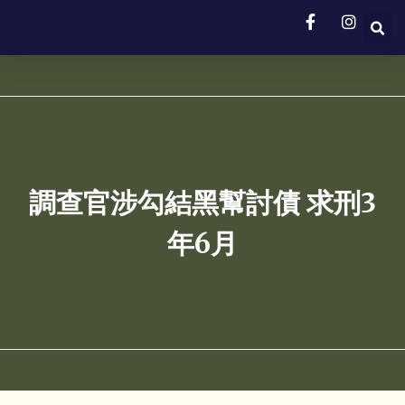
調查官涉勾結黑幫討債 求刑3
年6月