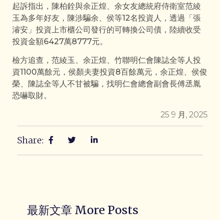
起訴指出，陳柏銓與余正煌、余女友總統府侍衛室范綾
玉為多年好友，陳涉騙余、侯等12名投資人，透過「張
濬安」投資上市櫃公司發行的可轉換公司債，陸續收受
投資金額6427萬8777元。
檢方追查，范綾玉、余正煌、竹聯明仁會陳誌全等人投
資1100萬餘元，侯顏夫妻投資8百餘萬元，余正煌、侯俊
榮、陳誌全等人不甘被騙，找明仁會總會副會長傅丞胤
恐嚇取財。
25 9 月, 2025
Share:
最新文章 More Posts