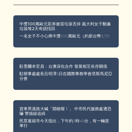
中獎100萬歐元彩券被當垃圾丟掉 義大利女子翻遍
垃圾堆2天奇蹟找回
一名女子不小心將中獎100萬歐元（約新台幣3,70
駐墨爾本官員：台澳深化合作 發展相互依存關係
駐辦事處處長呂明澤5日在國際事務學會塔斯馬尼亞
分會
貨車男過路大喊「開槍喔！」 中市民代服務處遭恐
嚇 警循線追緝
民眾黨籍市今天指出，下午約3時45分，有一輛貨
車行