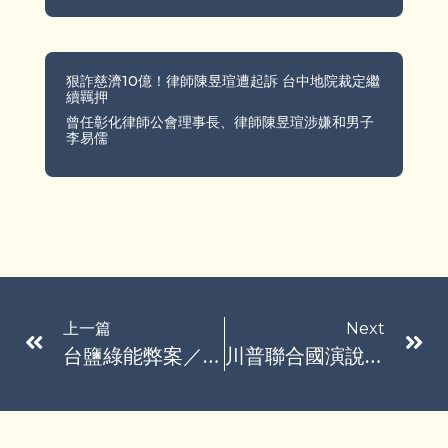
狠詐慈濟10億！律師陳昱瑄遭起訴 台中地院裁定繼
續羈押
曾任彰化律師公會理事長、律師陳昱瑄涉嫌和男子
李易儒
上一篇
Next
台鹽綠能弊案／陳啓昱羈押近10個月獲交保 檢抗告
川普聯合國演說批氣候變遷是騙局 紐森：那是什麼鬼？