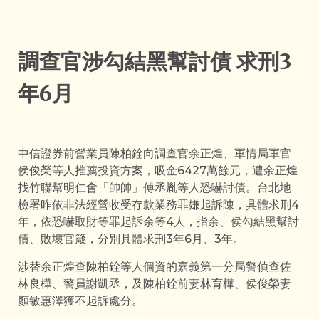
調查官涉勾結黑幫討債 求刑3
年6月
中信證券前營業員陳柏銓向調查官余正煌、軍情局軍官
侯俊榮等人推薦投資方案，吸金6427萬餘元，遭余正煌
找竹聯幫明仁會「帥帥」傅丞胤等人恐嚇討債。台北地
檢署昨依非法經營收受存款業務罪嫌起訴陳，具體求刑4
年，依恐嚇取財等罪起訴余等4人，指余、侯勾結黑幫討
債、敗壞官箴，分別具體求刑3年6月、3年。
涉替余正煌查陳柏銓等人個資的嘉義第一分局警偵查佐
林良樺、警員謝凱丞，及陳柏銓前妻林育樺、侯俊榮妻
顏敏惠澤獲不起訴處分。