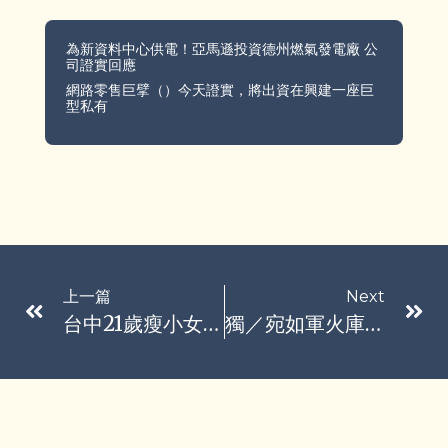
為新資料中心供電！亞馬遜投資德州燃氣發電廠 公
司證實回應
網路零售巨擘（）今天證實，將出資在興建一座巨
型私有
上一篇
Next
台中21歲瘦小女「全身脫皮」疑遭父母凌虐致死 社會局回應了
獨／宛如軍火庫！黑幫民宅囤10槍200彈 新竹警攻堅驚見M16