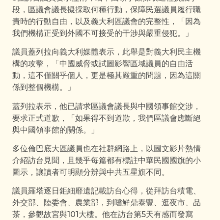
段，區議會議長擬採取何種行動，保障民選議員履行職
責時的行動自由，以及義大利區議會的完整性，「因為
我們機構正受到外國不可接受的干涉與嚴重侵犯。」
議員蓋列拉向義大利媒體表示，此舉是對義大利民主機
構的攻擊，「中國威脅或試圖影響區域議員的自由活
動，這不僅關乎個人，更是極其嚴重的問題，因為這關
係到整個機構。」
蓋列拉表示，他已請求區議會議長與中國領事館交涉，
要求正式道歉，「如果得不到道歉，我們區議會應斷絕
與中國領事館的關係。」
多位倫巴底大區議員也在社群網路上，以圖文影片熱情
介紹訪台見聞，且幾乎每篇都有標註中華民國國旗的小
圖示，讓讀者可明顯分辨與中共五星旗不同。
議員羅塔逐日鉅細靡遺記載訪台心得，從拜訪台積電、
外交部、陸委會、農業部，到嚐鮮鼎泰豐、逛夜市、品
茶，參觀故宮與101大樓。他在訪台第5天有感而發寫