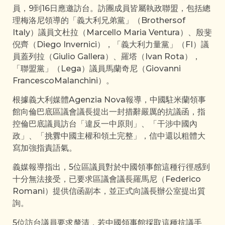
員，9到16日應邀訪台。訪團成員皆屬執政聯盟，包括總
理梅洛尼領導的「義大利兄弟黨」（Brothersof
Italy）議員文杜拉（Marcello Maria Ventura）、殷斐
倪齊（Diego Invernici），「義大利力量黨」（FI）議
員蓋列拉（Giulio Gallera）、羅塔（Ivan Rota），
「聯盟黨」（Lega）議員馬蘭奇尼（Giovanni
FrancescoMalanchini）。
根據義大利媒體Agenzia Nova報導，中國駐米蘭領事
館向倫巴底區議會議長提出一封措辭嚴厲的抗議函，指
控倫巴底議員訪台「違反一中原則」、「干涉中國內
政」、「挑釁中國主權和領土完整」，信中還以粗體大
寫加強指責語氣。
義媒報導指出，5位區議員對於中國領事館這種行徑感到
十分無法接受，已要求區議會議長羅馬尼（Federico
Romani）提供信函副本，並正式向議長辦公室提出質
詢。
5位訪台議員要求釐清，若中國領事館採取這種抗議手