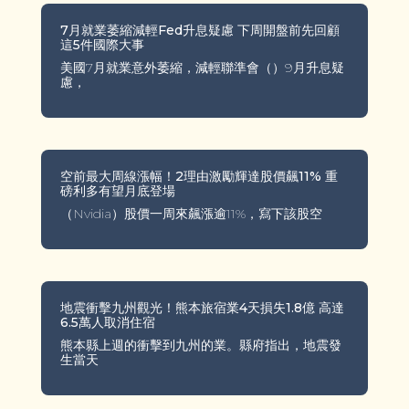
7月就業萎縮減輕Fed升息疑慮 下周開盤前先回顧
這5件國際大事
美國7月就業意外萎縮，減輕聯準會（）9月升息疑
慮，
空前最大周線漲幅！2理由激勵輝達股價飆11% 重
磅利多有望月底登場
（Nvidia）股價一周來飆漲逾11%，寫下該股空
地震衝擊九州觀光！熊本旅宿業4天損失1.8億 高達
6.5萬人取消住宿
熊本縣上週的衝擊到九州的業。縣府指出，地震發
生當天