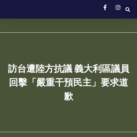
訪台遭陸方抗議 義大利區議員
回擊「嚴重干預民主」要求道
歉