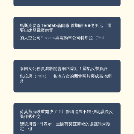
馬斯克要蓋Terafab晶圓廠 首期砸168億美元！還
要自建發電廠供電
的太空公司SpaceX與電動車公司特斯拉（Tesl
泰國女公務員濃妝開會網路爆紅！霸氣反擊負評
也拉府（Yala）一名地方女的開會照片突成當地網
路
荷莫茲海峽重開快了？川普稱進展不錯 伊朗議長反
譏作秀外交
總統川普6日表示，重開荷莫茲海峽的協議尚未敲
定，但