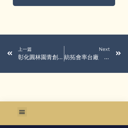
上一篇
Next
彰化圓林園青創基地啟用 提供辦公空間助青年創業
紡拓會率台廠 時尚之都秀環保紡織品