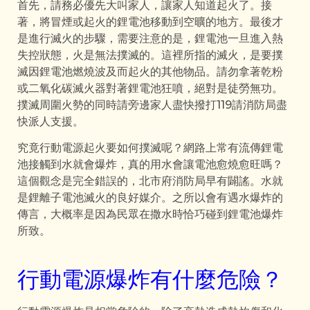
首先，請務必優先大叫家人，讓家人知道起火了。接
著，將冒煙或起火的鋰電池移動到空曠的地方。最後才
是進行滅火的步驟，需要注意的是，鋰電池一旦進入熱
失控狀態，火是無法撲滅的。這裡所指的滅火，是要撲
滅因鋰電池燃燒波及而起火的其他物品。請勿拿著乾粉
或二氧化碳滅火器對著鋰電池狂噴，絕對是徒勞無功。
撲滅周圍火勢的同時請旁邊家人盡快撥打119請消防局盡
快派人支援。
究竟行動電源起火要如何撲滅呢？網路上常有流傳鋰電
池接觸到水就會爆炸，真的用水會讓電池愈燒愈旺嗎？
這個觀念是完全錯誤的，北市府消防局早有闢謠。水就
是鋰離子電池滅火的良好媒介。之所以會有遇水爆炸的
傳言，大概率是因為民眾在撒水時恰巧碰到鋰電池爆炸
所致。
行動電源爆炸有什麼危險？