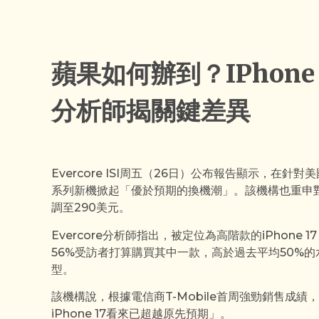
蘋果如何辦到？iPhone
分析師揭關鍵差異
Evercore ISI周五（26日）公布報告顯示，在針對
系列新機掀起「優於預期的換機潮」。該機構也重申對
調至290美元。
Evercore分析師指出，被定位為高階款的iPhone 
56%受訪者打算購買其中一款，高於過去平均50%的
型。
該機構說，根據電信商T-Mobile首周強勁銷售成
iPhone 17看來已超越原先預期」。