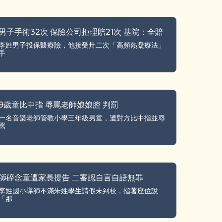
男子手術32次 保險公司拒理賠21次 基院：全賠
李姓男子投保醫療險，他接受卅二次「高頻熱凝療法」
手
9歲童比中指 辱罵老師娘娘腔 判罰
一名音樂老師管教小學三年級男童，遭對方比中指並辱
罵
師碎念童遭家長提告 二審認自言自語無罪
李姓國小導師不滿朱姓學生請假未到校，指著座位說
「那