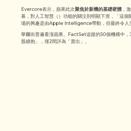
Evercore表示，蘋果此次
聚焦於新機的基礎硬體
，激
幕，對人工智慧（）功能的關注則明顯下滑，「這個
場的興趣是由Apple Intelligence帶動，但最終令
華爾街普遍看漲蘋果。FactSet追蹤的50個機構中
股續抱」，僅2間評為「賣出」。