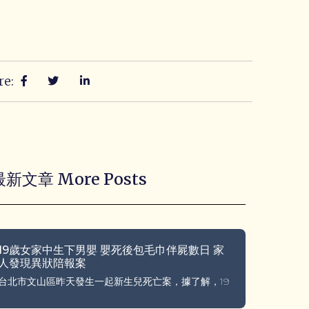
re:
最新文章 More Posts
19歲女家中生下男嬰 嬰死後包毛巾伴屍數日 家
人發現異狀陪報案
台北市文山區昨天發生一起新生兒死亡案，據了解，19