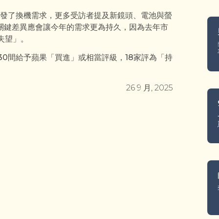
發了換機需求，更多受訪者提及新鏡頭、電池與螢
關鍵差異應會讓今年的需求更為持久，因為去年市
人失望」。
，30間給予蘋果「買進」或相當評級，18家評為「持
26 9 月, 2025