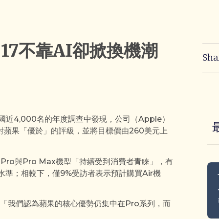
 17不靠AI卻掀換機潮
Sha
美國近4,000名的年度調查中發現，公司（Apple）
蘋果「優於」的評級，並將目標價由260美元上
17 Pro與Pro Max機型「持續受到消費者青睞」，有
水準；相較下，僅9%受訪者表示預計購買Air機
績，「我們認為蘋果的核心優勢仍集中在Pro系列，而