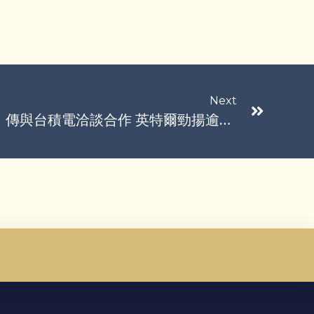
Next
美股早盤／3大指數走高！傳與台積電洽談合作 英特爾勁揚逾4%