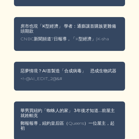
房市也現「K型經濟」 學者：通膨讓首購族更難備
頭期款
CNBC新聞頻道7日報導，「K型經濟」(K-sha
惡夢情境？AI首製造「合成病毒」 恐成生物武器
<!–@AI_EDIT_2@&#
華男買紐約「蜘蛛人的家」 3年後才知道…前屋主
就姓帕克
郵報報導，紐約皇后區（Queens）一位屋主，起
初