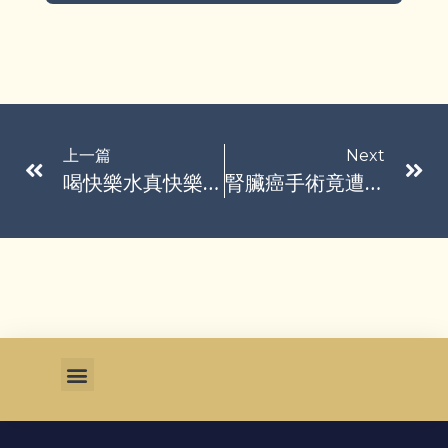
上一篇
Next
喝快樂水真快樂？ 德國研究：碳酸飲料增憂鬱症症狀
腎臟癌手術竟遭醫生烏龍切錯邊 老翁僅剩病腎超崩潰