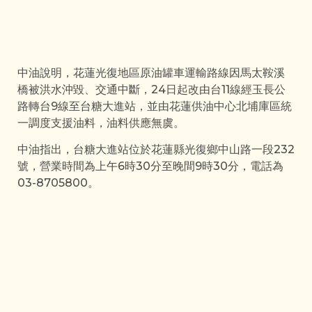
中油說明，花蓮光復地區原油罐車運輸路線因馬太鞍溪
橋被洪水沖毀、交通中斷，24日起改由台11線經玉長公
路轉台9線至台糖大進站，並由花蓮供油中心北埔庫區統
一調度支援油料，油料供應無虞。
中油指出，台糖大進站位於花蓮縣光復鄉中山路一段232
號，營業時間為上午6時30分至晚間9時30分，電話為
03-8705800。