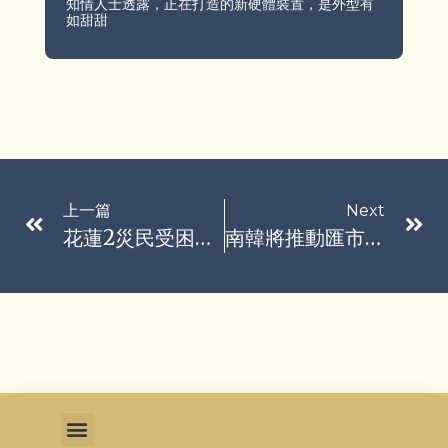
知情人士透露，正在打造的新硬體裝置，是外型有
如甜甜
上一篇
Next
花蓮2災民受困無藥用！衛福部派無人機送藥 飛3分鐘抵達成創舉
南韓將推動匯市24小時交易 力拚進入MSCI已開發市場