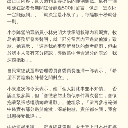
出正面內容，且與週刊文春提供的範例類似。還有一個
帳號在記者會期間狂發超過500則留言，像是「進次郎
一定能做到」、「就決定是小泉了」，每隔數十秒就發
一則。
小泉陣營的眾議員小林史明大致承認報導內容屬實。牧
島的事務所發表聲明，就「部分留言內容過於偏激」致
歉。她表示，「這是我的事務所發送的參考範例，但由
於我本人沒有充分確認，導致當中包含過分的表述，我
深感抱歉」。
自民黨總裁選舉管理委員會委員長逢澤一郎表示，「希
望不要煽動各陣營之間對立」。
小泉進次郎今天表示，他「個人對此事並不知情」，否
認直接參與，但「會徹底防止類似事件再次發生，會懷
抱著緊張感繼續總裁選戰」。他坦承，「留言參考範例
中確實有部分過於偏激，深感抱歉。責任都在我，我會
誠懇接受批評」。
由於這起爭議，「辭退總裁選舉」今天登上日本社群媒