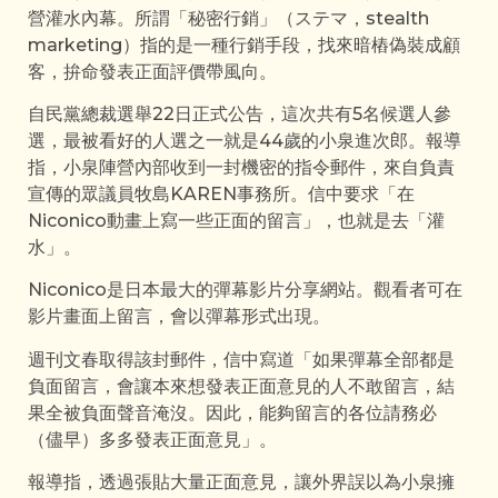
營灌水內幕。所謂「秘密行銷」（ステマ，stealth
marketing）指的是一種行銷手段，找來暗樁偽裝成顧
客，拚命發表正面評價帶風向。
自民黨總裁選舉22日正式公告，這次共有5名候選人參
選，最被看好的人選之一就是44歲的小泉進次郎。報導
指，小泉陣營內部收到一封機密的指令郵件，來自負責
宣傳的眾議員牧島KAREN事務所。信中要求「在
Niconico動畫上寫一些正面的留言」，也就是去「灌
水」。
Niconico是日本最大的彈幕影片分享網站。觀看者可在
影片畫面上留言，會以彈幕形式出現。
週刊文春取得該封郵件，信中寫道「如果彈幕全部都是
負面留言，會讓本來想發表正面意見的人不敢留言，結
果全被負面聲音淹沒。因此，能夠留言的各位請務必
（儘早）多多發表正面意見」。
報導指，透過張貼大量正面意見，讓外界誤以為小泉擁