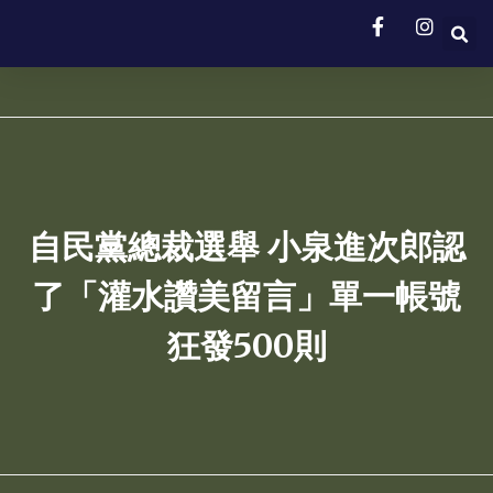
自民黨總裁選舉 小泉進次郎認
了「灌水讚美留言」單一帳號
狂發500則