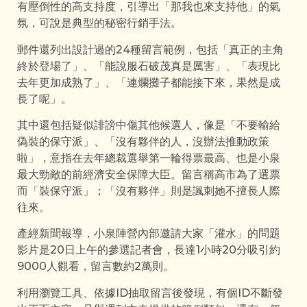
有壓倒性的高支持度，引導出「那我也來支持他」的氣
氛，可說是典型的秘密行銷手法。
郵件還列出設計過的24種留言範例，包括「真正的主角
終於登場了」、「能說服石破茂真是厲害」、「表現比
去年更加成熟了」、「連爛攤子都能接下來，果然是成
長了呢」。
其中還包括疑似誹謗中傷其他候選人，像是「不要輸給
偽裝的保守派」、「沒有夥伴的人，沒辦法推動政策
啦」，意指在去年總裁選舉第一輪得票最高、也是小泉
最大勁敵的前經濟安全保障大臣。留言稱高市為了選票
而「裝保守派」；「沒有夥伴」則是諷刺她不擅長人際
往來。
產經新聞報導，小泉陣營內部邀請大家「灌水」的問題
影片是20日上午的參選記者會，長達1小時20分吸引約
9000人觀看，留言數約2萬則。
利用瀏覽工具、依據ID抽取留言後發現，有個ID不斷發