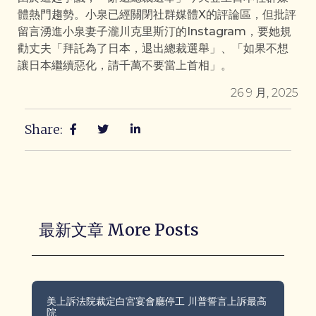
體熱門趨勢。小泉已經關閉社群媒體X的評論區，但批評
留言湧進小泉妻子瀧川克里斯汀的Instagram，要她規
勸丈夫「拜託為了日本，退出總裁選舉」、「如果不想
讓日本繼續惡化，請千萬不要當上首相」。
26 9 月, 2025
Share:
最新文章 More Posts
美上訴法院裁定白宮宴會廳停工 川普誓言上訴最高
院