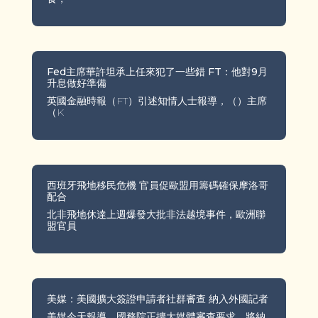
Fed主席華許坦承上任來犯了一些錯 FT：他對9月
升息做好準備
英國金融時報（FT）引述知情人士報導，（）主席
（K
西班牙飛地移民危機 官員促歐盟用籌碼確保摩洛哥
配合
北非飛地休達上週爆發大批非法越境事件，歐洲聯
盟官員
美媒：美國擴大簽證申請者社群審查 納入外國記者
美媒今天報導，國務院正擴大媒體審查要求，將納