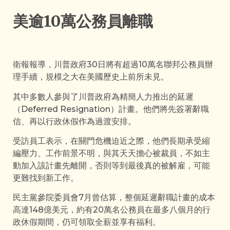
美逾10萬公務員離職
衛報報導，川普政府30日將有超過10萬名聯邦公務員辦
理手續，規模之大在美國歷史上前所未見。
其中多數人參與了川普政府為精簡人力推出的延遲
（Deferred Resignation）計畫。他們將先簽署辭職
信、再以行政休假作為過渡安排。
受訪員工表示，在關門危機迫近之際，他們長期承受縮
編壓力、工作前景不明，與其天天擔心被裁員，不如主
動加入該計畫先離開，否則等到最後真的被解雇，可能
更難找到新工作。
民主黨參院委員會7月曾估算，整個延遲辭職計畫的成本
高達148億美元，約有20萬名公務員在最多八個月的行
政休假期間，仍可領取全薪並享有福利。