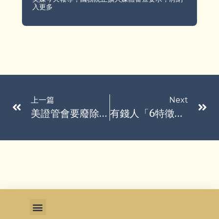
入更多
上一篇
Next
美證管會要廢除企業季報 確立金融管制走向大幅寬鬆
有錢人「6特徵」曝光！櫃哥櫃姐秒看出 這習慣竟成破綻