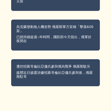
天前
烏克蘭發動無人機攻勢 俄羅斯軍方宣稱「擊落605
架」
已經持續超過4年時間，國防部今天指出，俄軍於
夜間在
遭控招募哥倫比亞傭兵參與俄烏戰爭 俄羅斯駁斥
媒體近日披露涉嫌招募哥倫比亞傭兵參與後，俄羅
斯駐哥