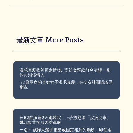
最新文章 More Posts
渴求真愛收帥哥定情物…高雄女匯款前突清醒 一動
作封鎖假情人
40歲單身的黃姓女子渴求真愛，在交友社團認識男
網友
日82歲嬤連2天跑醫院！上班族怒嗆「沒病別來」
她沉默背後原因惹鼻酸
一名82歲婦人幾乎把當成固定報到的場所，即使兩