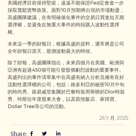
美國經濟目前保持堅挺，遠遠不能保證Fed定會進一步
採取寬鬆貨幣政策。面對10月預期將出現的市場動盪，
高盛團隊建議，在有明確催化事件的交易日買進短天期
選擇權，並避免在無重大事件的時段購入波動性選擇
權。
未來這一季的財報日，根據高盛的資料，通常將是公司
全年財報日當天，股價波動最大的時候。
除了財報，高盛團隊指出，未來四個月在美國、歐洲與
亞洲有超過450個可能引發股價劇烈波動的重要事件。
高盛列出的事件清單集中在高盛有納入分析且擁有良好
流動性選擇權的公司，包括：維多利亞的秘密10月中旬
的時尚秀、路易威登集團於巴黎時裝周舉辦的Dior時裝
秀、特斯拉年度股東大會，以及凱悅飯店、家得寶、
Dollar Tree等公司的活動。
26 9 月, 2025
Share: