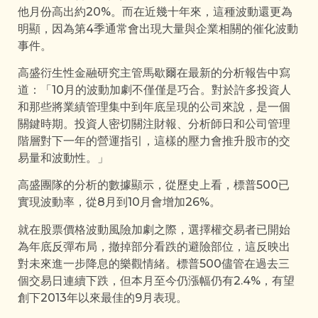
他月份高出約20%。而在近幾十年來，這種波動還更為
明顯，因為第4季通常會出現大量與企業相關的催化波動
事件。
高盛衍生性金融研究主管馬歇爾在最新的分析報告中寫
道：「10月的波動加劇不僅僅是巧合。對於許多投資人
和那些將業績管理集中到年底呈現的公司來說，是一個
關鍵時期。投資人密切關注財報、分析師日和公司管理
階層對下一年的營運指引，這樣的壓力會推升股市的交
易量和波動性。」
高盛團隊的分析的數據顯示，從歷史上看，標普500已
實現波動率，從8月到10月會增加26%。
就在股票價格波動風險加劇之際，選擇權交易者已開始
為年底反彈布局，撤掉部分看跌的避險部位，這反映出
對未來進一步降息的樂觀情緒。標普500儘管在過去三
個交易日連續下跌，但本月至今仍漲幅仍有2.4%，有望
創下2013年以來最佳的9月表現。