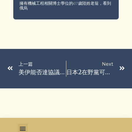
擁有機械工程相關博士學位的67歲陸姓老翁，看到
俄烏
上一篇
Next
美伊能否達協議 零是關鍵字
日本2在野黨可能與自民黨合作