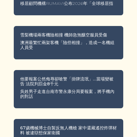
移居顧問機構RUMAVI公布2026年「全球移居指
雪梨機場兩客機險相撞 機師急煞釀空服員受傷
澳洲最繁忙兩架客機「險些相撞」，造成一名機組
人員受
他要報案公然侮辱卻嗆警「掛牌流氓」…當場變被
告 法院判罰金8千元
吳姓男子走進台南市警永康分局要報案，將手機內
的對話
67歲機械博士自製反無人機槍 家中還藏遙控炸彈材
料 被逮辯想保家衛國