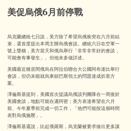
美促烏俄6月前停戰
烏克蘭總統七日說，美方除了希望烏俄衝突在六月前結
束，還首度提出本周主辦烏俄會談。總統六日在空軍一
號上聲稱，美方當天和俄烏舉行「非常非常好的會談，
可能會有事發生」。但他未多做詳述。
美國最近雖居間俄烏在阿拉伯聯合大公國阿布達比舉行
會談，但仍未能就烏東頓巴斯領土的問題達成折衷方
案。
澤倫斯基提到，美國首次提議烏俄談判團隊在一周後於
美國會談，地點可能在邁阿密；美方表達希望在六月
前、今年夏季前完成一切工作，「他們可能按這個時間
表對烏俄施壓」。
澤倫斯基還說，比起俄羅斯，烏克蘭被要求做出更多讓