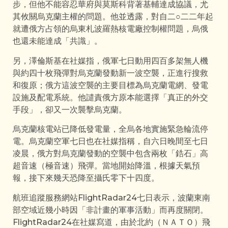
步，但他不能容忍華府與莫斯科背著基輔達成協議，尤
其攸關烏克蘭主權的問題。他並透露，對自二○二二年起
就遭俄方占領的烏東札波羅熱核電廠控制權問題，烏俄
也還未能達成「共識」。
另，澤倫斯基在社媒指，俄軍七日動用四百多架無人機
與約四十枚飛彈對烏克蘭發動新一波空襲，正進行搜救
和復原；俄方這波空襲的主要目標為烏克蘭電網、發電
設施及配電系統。他譴責俄方原本能選擇「真正的外交
手段」，卻又一次襲擊烏克蘭。
烏克蘭核電站已降低發電量，全烏各地實施緊急輪流停
電。烏克蘭空軍七日也在社媒指稱，自六日晚間至七日
凌晨，俄方對烏克蘭發動的空襲中包含兩枚「鋯石」高
超音速（極音速）飛彈。當地開始降溫，根據天氣預
報，接下來幾天恐降至攝氏零下十四度。
航班追蹤服務網站FlightRadar24七日表示，波蘭東南
部空域近幾小時因「非計畫的軍事活動」而再度關閉。
FlightRadar24在社媒寫道，由於北約（ＮＡＴＯ）飛