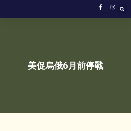
美促烏俄6月前停戰