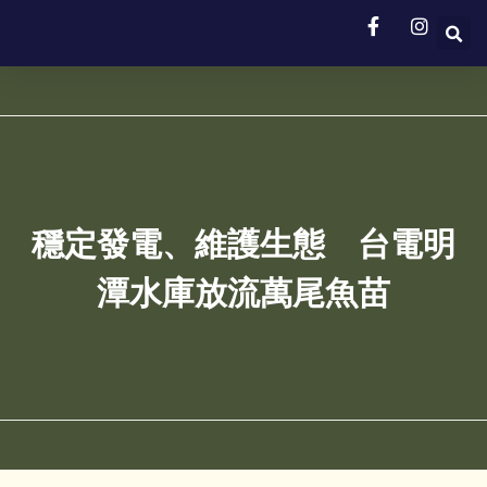
穩定發電、維護生態 台電明
潭水庫放流萬尾魚苗