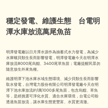
穩定發電、維護生態 台電明
潭水庫放流萬尾魚苗
明潭發電廠以日月潭水源作為抽蓄式水力發電，為減少
水庫螺貝類生長而影響發電，明潭發電廠今天在明潭水
庫放流8000尾烏鰡、3400尾草魚苗；電廠提醒民眾勿
隨意放生外來魚種。
維護明潭下池水庫水域生態環境、減少貝類生長而影響
取水發電，台灣電力股份有限公司明潭發電廠今天在明
潭下池水庫放流約1萬1000多尾魚苗，包含烏鰡、草魚
等，是經挑選可淨化水質、適合水庫環境，台電公司盼
透過魚苗放流，讓水庫生態更豐富、水質更清澈。