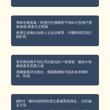
學矽谷養套殺！阿里巴巴傳將對千問AI大型用戶營
收抽成 跟進月之暗面
路透引述兩位知情人士說法報導，中國科技巨頭計
劃針對
普亭因烏戰不利出手試探北約？美情報：最快今秋
網攻甚至有限入侵
美國最新評估指出，俄羅斯總統可能在未來幾年
內，對成
網PO「爆炸頭的同性戀立委被黑道押走」 法官裁
定不罰