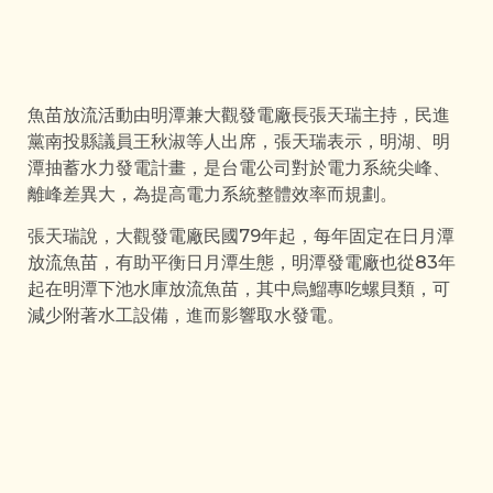
魚苗放流活動由明潭兼大觀發電廠長張天瑞主持，民進
黨南投縣議員王秋淑等人出席，張天瑞表示，明湖、明
潭抽蓄水力發電計畫，是台電公司對於電力系統尖峰、
離峰差異大，為提高電力系統整體效率而規劃。
張天瑞說，大觀發電廠民國79年起，每年固定在日月潭
放流魚苗，有助平衡日月潭生態，明潭發電廠也從83年
起在明潭下池水庫放流魚苗，其中烏鰡專吃螺貝類，可
減少附著水工設備，進而影響取水發電。