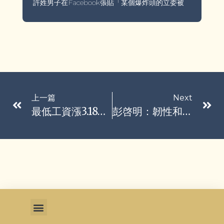
許姓男子在Facebook張貼「某個爆炸頭的立委被
上一篇
Next
最低工資漲3.18%！資方壓力大、勞方「不滿意但勉強接受」
彭啓明：韌性和減碳並進 危機壓力變轉機商機