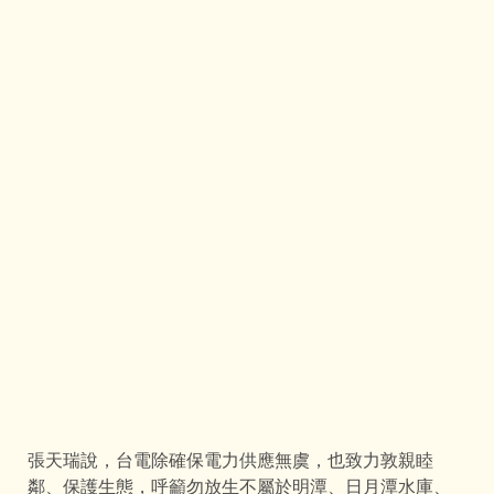
張天瑞說，台電除確保電力供應無虞，也致力敦親睦
鄰、保護生態，呼籲勿放生不屬於明潭、日月潭水庫、