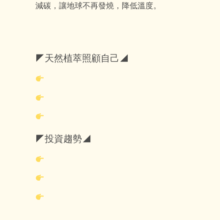
減碳，讓地球不再發燒，降低溫度。
◤天然植萃照顧自己◢
◤投資趨勢◢