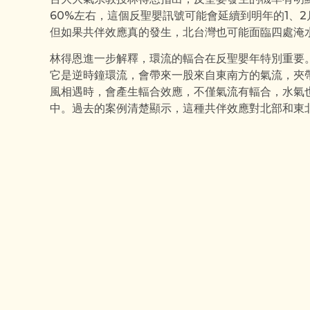
60%左右，這個反聖嬰訊號可能會延續到明年的1、
但如果共伴效應真的發生，北台灣也可能面臨四處淹
林得恩進一步解釋，環流的輻合在反聖嬰年特別重要
它是逆時鐘環流，會帶來一股來自東南方的氣流，夾
風相遇時，會產生輻合效應，不僅氣流有輻合，水氣
中。過去的案例清楚顯示，這種共伴效應對北部和東