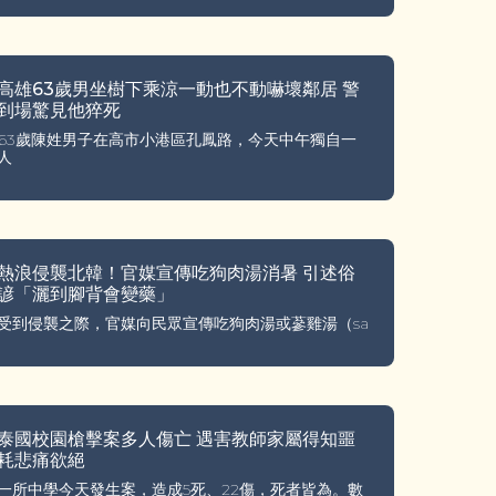
高雄63歲男坐樹下乘涼一動也不動嚇壞鄰居 警
到場驚見他猝死
63歲陳姓男子在高市小港區孔鳳路，今天中午獨自一
人
熱浪侵襲北韓！官媒宣傳吃狗肉湯消暑 引述俗
諺「灑到腳背會變藥」
受到侵襲之際，官媒向民眾宣傳吃狗肉湯或蔘雞湯（sa
泰國校園槍擊案多人傷亡 遇害教師家屬得知噩
耗悲痛欲絕
一所中學今天發生案，造成5死、22傷，死者皆為。數