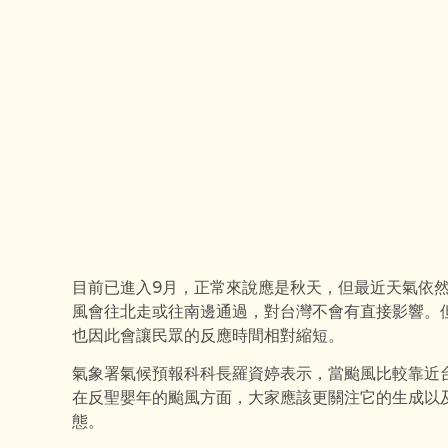
目前已進入9月，正常來說應是秋天，但最近天氣依
風會往北走或往南邊通過，對台灣不會有直接影響。
也因此會讓民眾的反應時間相對縮短。
氣象署氣候預報科科長羅資婷表示，當颱風比較靠近
在反聖嬰年的颱風方面，大家應該更關注它的生成以
態。