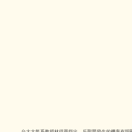
台大大氣系教授林得恩指出，反聖嬰發生的機率有明顯