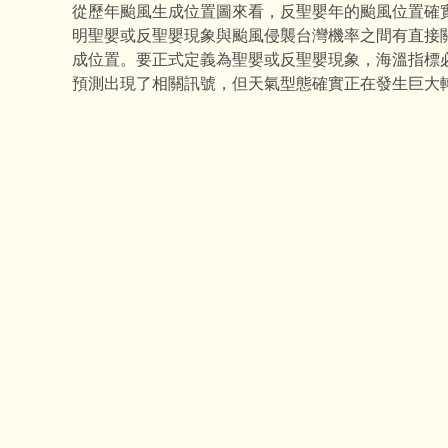
從歷年颱風生成位置圖來看，反聖嬰年的颱風位置確
明聖嬰或反聖嬰現象與颱風侵襲台灣機率之間有直接
成位置。要正式定義為聖嬰或反聖嬰現象，海溫指標必
預測出現了相關訊號，但天氣型態確實正在發生巨大