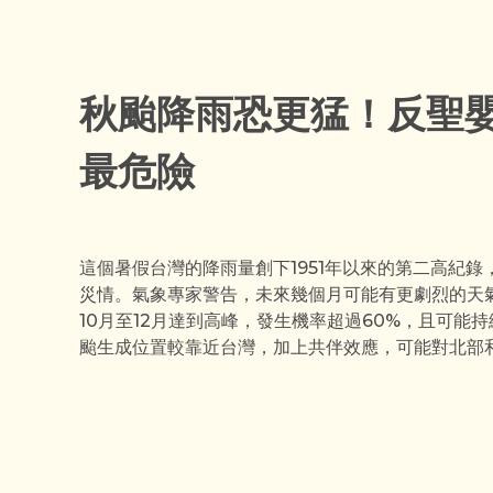
秋颱降雨恐更猛！反聖
最危險
這個暑假台灣的降雨量創下1951年以來的第二高紀錄
災情。氣象專家警告，未來幾個月可能有更劇烈的天
10月至12月達到高峰，發生機率超過60%，且可能
颱生成位置較靠近台灣，加上共伴效應，可能對北部