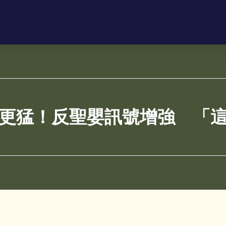
更猛！反聖嬰訊號增強 「