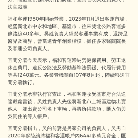
法官裁准。
福和客運1980年開始營業，2023年11月退出客運市場，
經營新北市中永和地區、基隆市，往來雙北公路客運多
條路線40多年。吳姓負責人經營客運事業有成，還跨足
醫界及商界，曾當選青年創業楷模，擔任多家醫院院長
及客運公司負責人。
宜蘭分署今天表示，福和客運滯納勞健保費用、勞工退
休金費用、違反公路法及勞動基準法罰鍰、代履行費用
等共1240萬元。各業管機關自107年8月起，陸續移送宜
蘭分署執行。
宜蘭分署承辦執行官查出，福和客運收受基市府合法送
達裁處書後，吳姓負責人先後將新北市土城區建物出賣
他人，並出賣公司名下車輛，再將所得款項，匯入仍與
吳同住的等人帳戶。
宜蘭分署指出，吳的前妻是另家公司的負責人，吳男自
2020年起陸續將福和客運帳戶內6441多萬元資金，匯