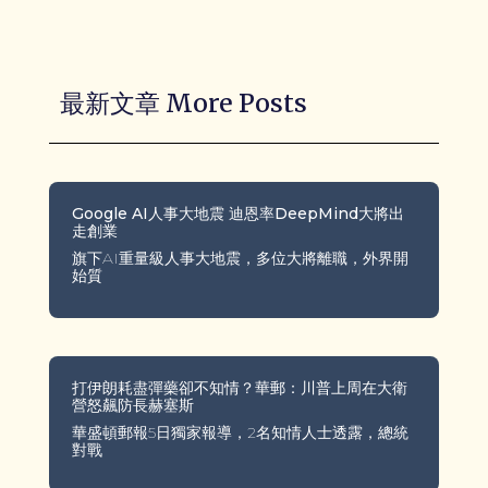
最新文章 More Posts
Google AI人事大地震 迪恩率DeepMind大將出
走創業
旗下AI重量級人事大地震，多位大將離職，外界開
始質
打伊朗耗盡彈藥卻不知情？華郵：川普上周在大衛
營怒飆防長赫塞斯
華盛頓郵報5日獨家報導，2名知情人士透露，總統
對戰