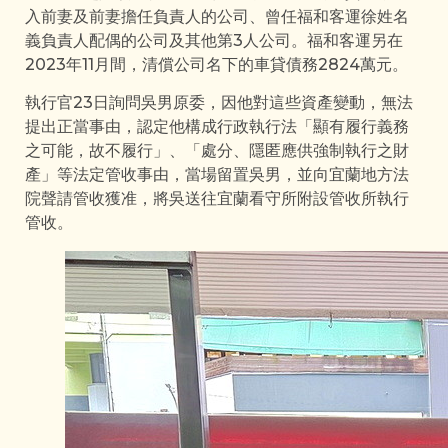
入前妻及前妻擔任負責人的公司、曾任福和客運徐姓名
義負責人配偶的公司及其他第3人公司。福和客運另在
2023年11月間，清償公司名下的車貸債務2824萬元。
執行官23日詢問吳男原委，因他對這些資產變動，無法
提出正當事由，認定他構成行政執行法「顯有履行義務
之可能，故不履行」、「處分、隱匿應供強制執行之財
產」等法定管收事由，當場留置吳男，並向宜蘭地方法
院聲請管收獲准，將吳送往宜蘭看守所附設管收所執行
管收。