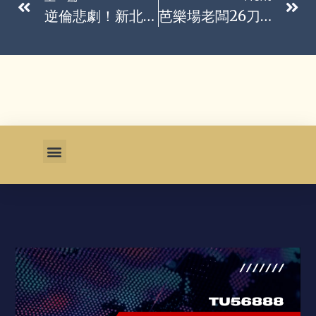
逆倫悲劇！新北男攜父尋短遭拒 東眼山強押溺斃弒父判11年
芭樂場老闆26刀砍死女友…國民法官判無期 上訴後今仍維持原判