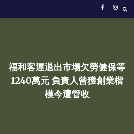
福和客運退出市場欠勞健保等
1240萬元 負責人曾獲創業楷
模今遭管收