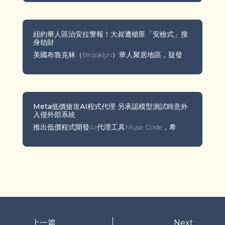
紐約華人區治安拉警報！大叔遭槍匪「安檢式」搜
身劫財
美國布魯克林（Brooklyn）華人聚居地區，疑發
Meta低價搶攻AI程式代理 另承認模型測試時意外
入侵外部系統
推出低價程式開發AI代理工具Muse Code，希
上一篇
Next