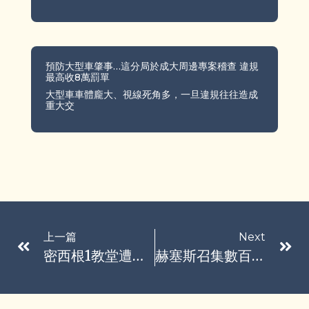
預防大型車肇事…這分局於成大周邊專案稽查 違規
最高收8萬罰單
大型車車體龐大、視線死角多，一旦違規往往造成
重大交
上一篇
Next
密西根1教堂遭掃射縱火 已3死8傷 槍手遭擊斃
赫塞斯召集數百名將官 川普親赴維州與會