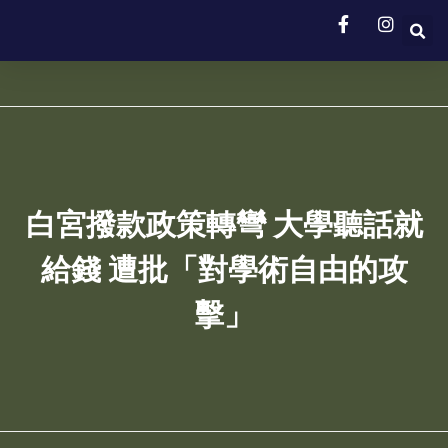
白宮撥款政策轉彎 大學聽話就
給錢 遭批「對學術自由的攻
擊」