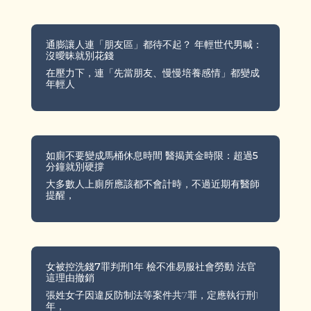
通膨讓人連「朋友區」都待不起？ 年輕世代男喊：
沒曖昧就別花錢
在壓力下，連「先當朋友、慢慢培養感情」都變成
年輕人
如廁不要變成馬桶休息時間 醫揭黃金時限：超過5
分鐘就別硬撐
大多數人上廁所應該都不會計時，不過近期有醫師
提醒，
女被控洗錢7罪判刑1年 檢不准易服社會勞動 法官
這理由撤銷
張姓女子因違反防制法等案件共7罪，定應執行刑1
年，