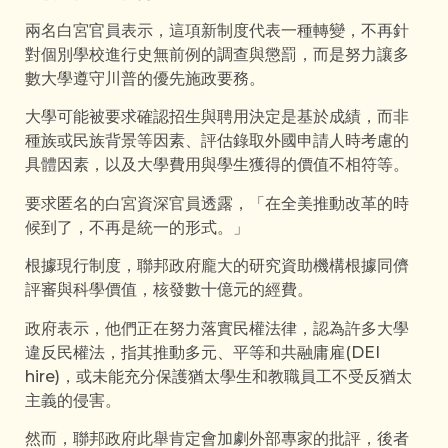
兩名白宮官員表示，這項新制度代表一種轉變，不再針
對個別學校進行史無前例的調查與懲罰，而是努力讓多
數大學遵守川普的優先施政要務。
大學可能被要求確認招生與聘用決定是基於成績，而非
種族或民族背景等因素、評估錄取外國申請人時考慮的
具體因素，以及大學費用與學生獲得的價值不相符等。
要求匿名的白宮資深官員透露，「在全美推動改革的時
候到了，不再是統一的形式。」
根據現行制度，聯邦政府龐大的研究資助機構根據同儕
評審與科學價值，核發數十億元的經費。
政府表示，他們正在努力落實民權法律，認為許多大學
違反民權法，指其推動多元、平等和共融庸雇(DEI
hire)，或未能充分保護猶太學生和教職員工不受反猶太
主義的侵害。
然而，聯邦政府此舉肯定會加劇外部專家的批評，後者