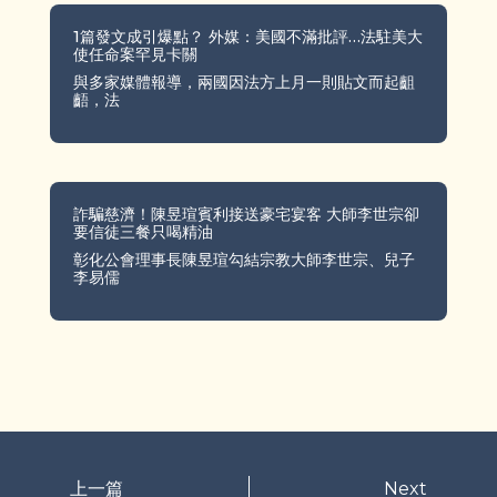
1篇發文成引爆點？ 外媒：美國不滿批評…法駐美大
使任命案罕見卡關
與多家媒體報導，兩國因法方上月一則貼文而起齟
齬，法
詐騙慈濟！陳昱瑄賓利接送豪宅宴客 大師李世宗卻
要信徒三餐只喝精油
彰化公會理事長陳昱瑄勾結宗教大師李世宗、兒子
李易儒
上一篇
Next