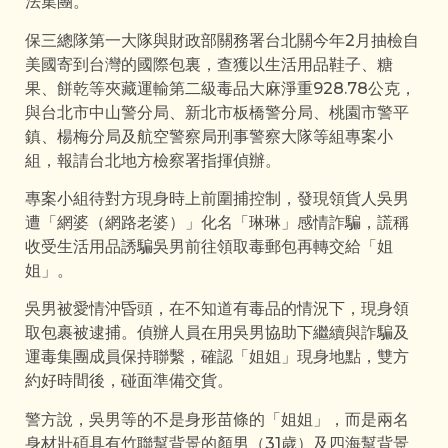
法集團。
保三總隊第一大隊與財政部關務署台北關今年2月抽檢自
美國寄到台灣的國際包裏，查獲以生活用品鞋子、糖
果、餅乾等夾藏運輸第二級毒品大麻淨重928.78公克，
與台北市中山警分局、新北市板橋警分局、桃園市警平
鎮、楊梅分局及航空警察局刑事警察大隊等組專案小
組，報請台北地方檢察署指揮偵辦。
專案小組待對方現身時上前圍捕控制，發現領貨人吳男
遭「網婆（網路老婆）」化名「琳琳」感情詐騙，謊稱
收受生活用品誘騙吳男前往領取毒郵包再轉交給「姐
姐」。
吳男被愛情沖昏頭，在不知道有毒品的情況下，現身領
取包裹被逮捕。偵辦人員在用吳男協助下繼續與詐騙及
運毒集團成員保持聯繫，確認「姐姐」現身地點，雙方
約好時間後，碰面準備交貨。
警方說，吳男等的不是身形苗條的「姐姐」，而是兩名
身材壯碩具有竹聯幫背景的顏男（31歲）及四海幫背景