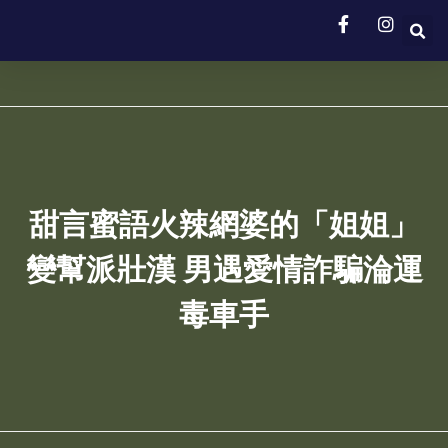
甜言蜜語火辣網婆的「姐姐」
變幫派壯漢 男遇愛情詐騙淪運
毒車手