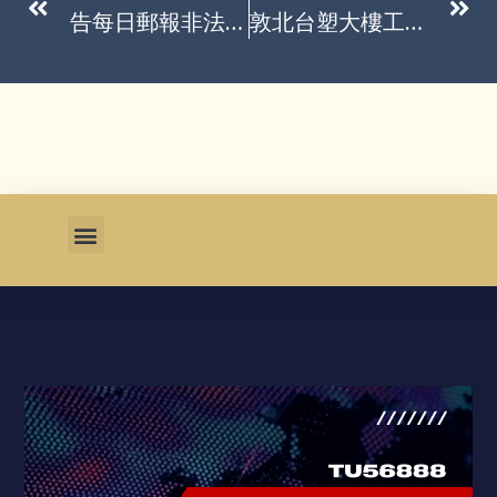
告每日郵報非法取材 哈利王子與艾爾頓強敗訴
敦北台塑大樓工地旁現天坑 傳濃厚瓦斯味、警消擴大封鎖