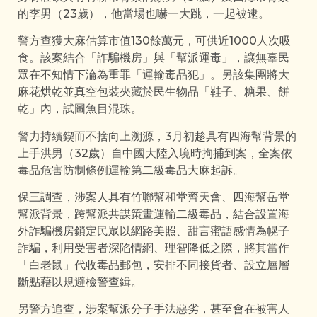
的李男（23歲），他當場也嚇一大跳，一起被逮。
警方查獲大麻估算市值130餘萬元，可供近1000人次吸
食。該案結合「詐騙機房」與「幫派運毒」，讓無辜民
眾在不知情下淪為重罪「運輸毒品犯」。另該集團將大
麻花烘乾並真空包裝夾藏於民生物品「鞋子、糖果、餅
乾」內，試圖魚目混珠。
警力持續鍥而不捨向上溯源，3月初趁具有四海幫背景的
上手洪男（32歲）自中國大陸入境時拘捕到案，全案依
毒品危害防制條例運輸第二級毒品大麻起訴。
保三調查，涉案人具有竹聯幫和堂齊天會、四海幫岳堂
幫派背景，跨幫派共謀策畫運輸二級毒品，結合設置海
外詐騙機房鎖定民眾以網路美照、甜言蜜語感情為幌子
詐騙，利用受害者深陷情網、理智降低之際，將其當作
「白老鼠」代收毒品郵包，安排不同接貨者、設立層層
斷點藉以規避檢警查緝。
另警方追查，涉案幫派分子手法惡劣，甚至會在被害人