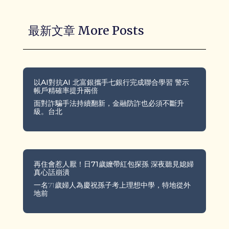
最新文章 More Posts
以AI對抗AI 北富銀攜手七銀行完成聯合學習 警示
帳戶精確率提升兩倍
面對詐騙手法持續翻新，金融防詐也必須不斷升
級。台北
再住會惹人厭！日71歲嬤帶紅包探孫 深夜聽見媳婦
真心話崩潰
一名71歲婦人為慶祝孫子考上理想中學，特地從外
地前