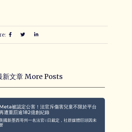
re:
最新文章 More Posts
Meta被認定公害！法官斥傷害兒童不限於平台
再遭重罰逾182億創紀錄
美國新墨西哥州一名法官6日裁定，社群媒體巨頭因未
警