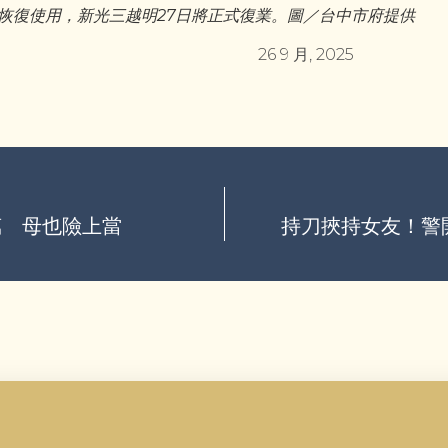
日恢復使用，新光三越明27日將正式復業。圖／台中市府提供
26 9 月, 2025
萬 母也險上當
持刀挾持女友！警