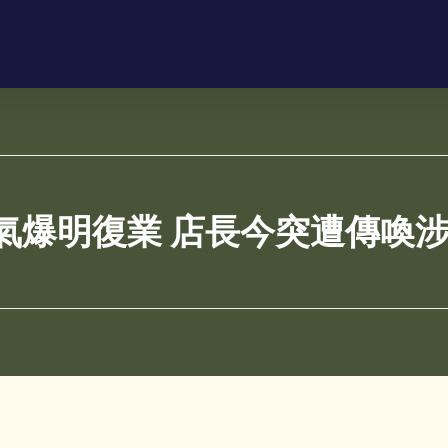
氣爆明復業 店長今突遭傳喚涉