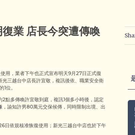
復業 店長今突遭傳喚
Sha
使用，業者下午也正式宣布明天9月27日正式復
新光三越台中店長許宜敬，複訊後依、職業安全衛
的1位。
2點多傳喚許宜敬到庭，複訊1個多小時後，認定
嫌，諭知許男80萬元交保候傳，同時限制出境、出
26日依規核准恢復使用；新光三越台中店也於下午
。