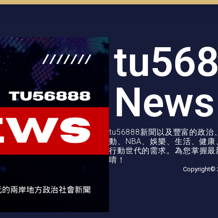
tu56
News
tu56888新聞以及豐富的
動、NBA、娛樂、生活、健
行動世代的需求。為您掌握最新
唷！
Copyright© 