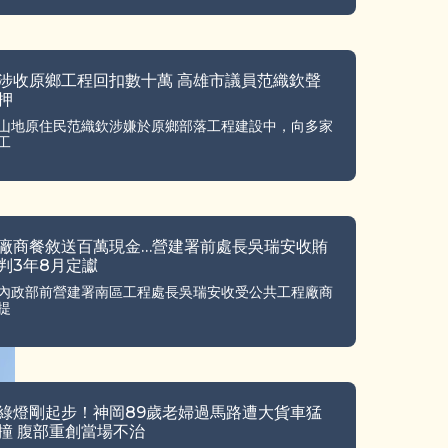
涉收原鄉工程回扣數十萬 高雄市議員范織欽聲
押
山地原住民范織欽涉嫌於原鄉部落工程建設中，向多家
工
廠商餐敘送百萬現金…營建署前處長吳瑞安收賄
判3年8月定讞
內政部前營建署南區工程處長吳瑞安收受公共工程廠商
提
綠燈剛起步！神岡89歲老婦過馬路遭大貨車猛
撞 腹部重創當場不治