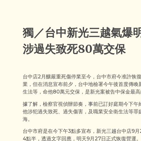
獨／台中新光三越氣爆明
涉過失致死80萬交保
台中店2月釀嚴重死傷停業至今，台中市府今准許恢復
業，但在消息宣布前夕，台中地檢署今午後首度傳喚
生法等，命他80萬元交保，是新光案被告中保金最高
據了解，檢察官視偵辦節奏，事前已訂好庭期今下午約
他涉犯過失致死、過失傷害，及職業安全衛生法等罪
海。
台中市府是在今下午3點多宣布，新光三越台中店9月
4點半，透過文字回應，明天9月27日正式恢復營運