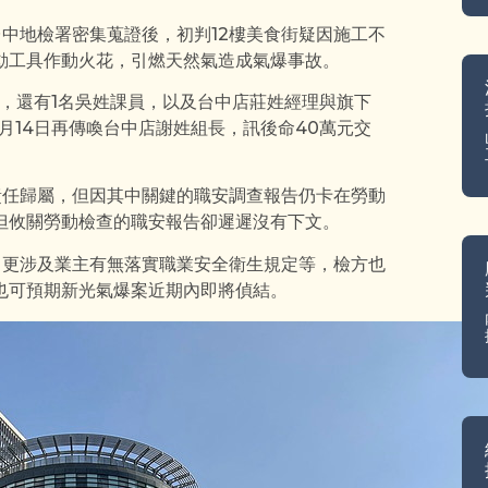
台中地檢署密集蒐證後，初判12樓美食街疑因施工不
動工具作動火花，引燃天然氣造成氣爆事故。
理，還有1名吳姓課員，以及台中店莊姓經理與旗下
月14日再傳喚台中店謝姓組長，訊後命40萬元交
責任歸屬，但因其中關鍵的職安調查報告仍卡在勞動
但攸關勞動檢查的職安報告卻遲遲沒有下文。
，更涉及業主有無落實職業安全衛生規定等，檢方也
也可預期新光氣爆案近期內即將偵結。