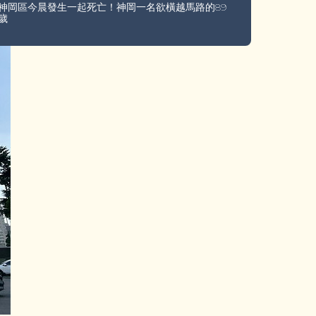
神岡區今晨發生一起死亡！神岡一名欲橫越馬路的89
歲