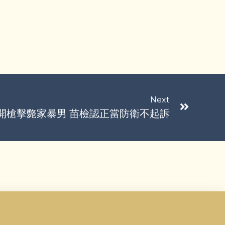
Next
開槍擊斃家暴男 苗檢認正當防衛不起訴