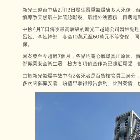
新光三越台中店2月13日發生嚴重氣爆釀多人死傷，
慎導致天然氣主幹管線斷裂、氣體外洩蓄積，再遇電
中檢4月11日傳喚最高層級的新光三越總公司滑姓副
呂姓、李姓幹部，各命10萬元至60萬元不等交保，同
保。
因案發至今超過7個月，各界均關心氣爆真正原因、
部職業安全衛生署，檢方各項偵查作為已趨近尾聲，
由於新光氣爆事故中有2名死者是百貨樓管員工身分
多次函催職安署，盼儘早取得報告參酌、比對案情，