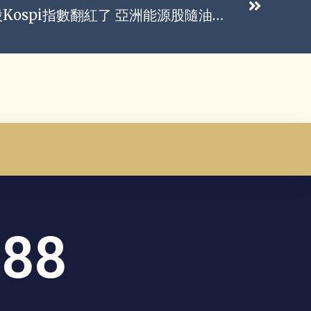
早盤一度再挫近4%…韓股Kospi指數翻紅了 亞洲能源股隨油價走高
888