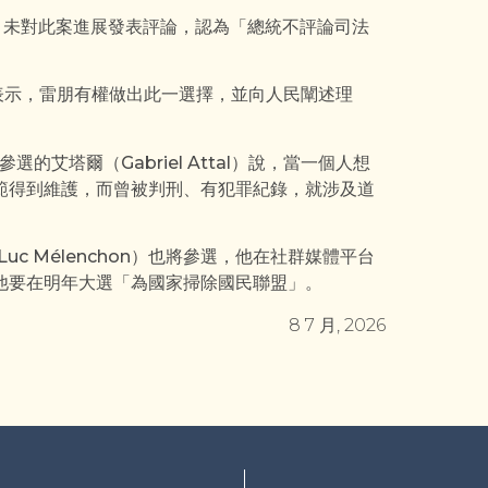
on）未對此案進展發表評論，認為「總統不評論司法
）晚間表示，雷朋有權做出此一選擇，並向人民闡述理
選的艾塔爾（Gabriel Attal）說，當一個人想
範得到維護，而曾被判刑、有犯罪紀錄，就涉及道
uc Mélenchon）也將參選，他在社群媒體平台
他要在明年大選「為國家掃除國民聯盟」。
8 7 月, 2026