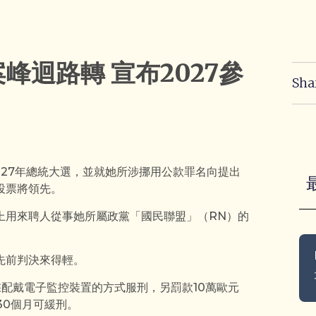
峰迴路轉 宣布2027參
Sha
加2027年總統大選，並就她所涉挪用公款罪名向提出
投票將領先。
上用來聘人從事她所屬政黨「國民聯盟」（RN）的
先前判決來得輕。
採配戴電子監控裝置的方式服刑，另罰款10萬歐元
30個月可緩刑。