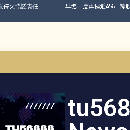
違反停火協議責任
tu56