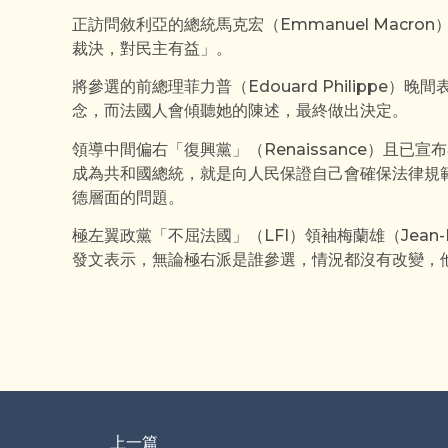
正訪問敘利亞的總統馬克宏（Emmanuel Macr
裁決，對民主有益」。
將參選的前總理菲力普（Edouard Philippe
念，而法國人會傾聽她的陳述，最終做出決定。
領導中間偏右「復興黨」（Renaissance）且已宣布參
成為共和國總統，就是向人民保證自己會確保法律規
德層面的問題。
極左翼政黨「不屈法國」（LFI）領袖梅蘭雄（Jean-L
發文表示，無論極右派是誰參選，情況都沒有改變，
上一篇