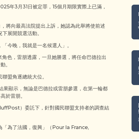
25年3月31日被定罪，15個月期限實際上已滿，
白，將向最高法院提出上訴，她認為此舉將使前述
況下展開競選活動。
，「今晚，我就是一名候選人」。
）的未來角色，雷朋透露，一旦她勝選，將任命巴德拉出
活動。
民聯盟角逐總統大位。
意調查結果顯示，無論是巴德拉或雷朋參選，在第一輪都
略高於雷朋。
uffPost）委託下，針對國民聯盟支持者的調查結
法國，復興」（Pour la France,