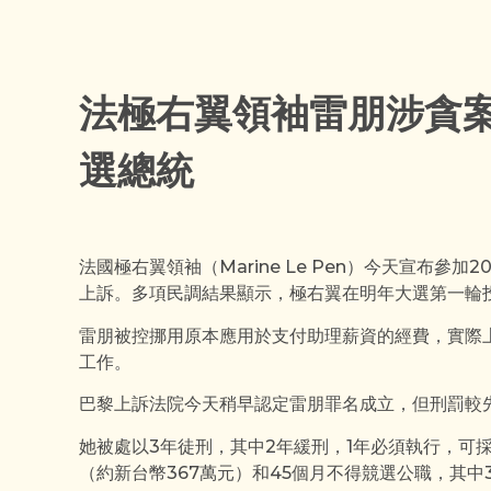
法極右翼領袖雷朋涉貪案
選總統
法國極右翼領袖（Marine Le Pen）今天宣布參
上訴。多項民調結果顯示，極右翼在明年大選第一輪
雷朋被控挪用原本應用於支付助理薪資的經費，實際
工作。
巴黎上訴法院今天稍早認定雷朋罪名成立，但刑罰較
她被處以3年徒刑，其中2年緩刑，1年必須執行，可
（約新台幣367萬元）和45個月不得競選公職，其中