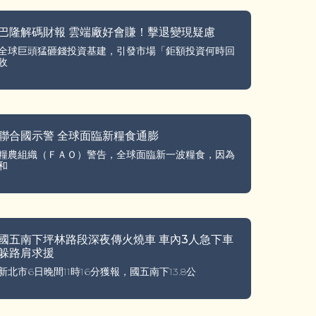
巴隆解碼財報 雲端廠好會賺！擊退變現疑慮
全球巨頭猛砸錢投資基建，引發市場「鉅額投資何時回
收
聯合國示警 全球面臨新糧食通膨
糧農組織（ＦＡＯ）警告，全球面臨新一波糧食，因為
和
國五南下坪林路段深夜傳火燒車 車內3人急下車
躲路肩求援
新北市6日晚間11時16分獲報，國五南下13.8公