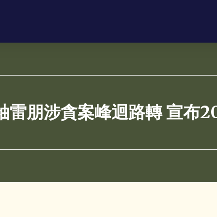
袖雷朋涉貪案峰迴路轉 宣布20