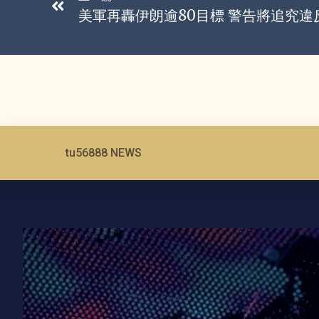
美軍再轟伊朗逾80目標 警告將追究
tu56888 NEWS