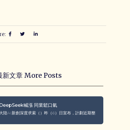
re:
最新文章 More Posts
DeepSeek喊漲 同業鬆口氣
大陸AI新創深度求索（）昨（6）日宣布，計劃近期整