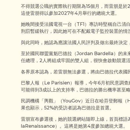
不得競選公職的實際執行期限為15個月，而雷朋是於20
這使雷朋得以參加2027年4月舉行的總統大選。
她晚間接受法國電視一台（TF1）專訪時堅稱自己清
刑罰暫緩執行，因此她可在不配戴電子監控裝置的情
與此同時，她認為應讓法國人民評判及做出最終決定
至於國民聯盟黨魁巴德拉（Jordan Bardella
任總理，2人將組成牢固的雙人組，很快會啟動競選
各界原本認為，若雷朋無法參選，將由巴德拉代表國
巴黎人報（Le Parisien）報導，今年6月初民
可能得到3成以上的支持率，巴德拉的勝出機率甚至
民調機構「輿觀」（YouGov）近日在哈芬登郵報（H
果也顯示，52%的受訪者認為巴德拉是首選。
雷朋宣布參選後，她的競選網站隨即上線，首頁標語為「為了
laRenaissance）。這將是她第4度參加總統大選。