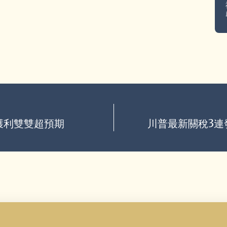
獲利雙雙超預期
川普最新關稅3連