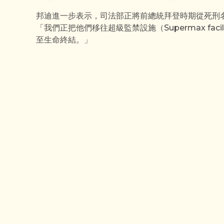
邦迪進一步表示，司法部正將前總統拜登時期從死刑
「我們正把他們移往超級監禁設施（Supermax fac
至生命終結。」