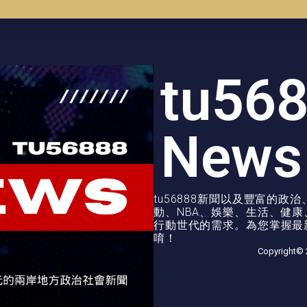
tu56
News
tu56888新聞以及豐富的
動、NBA、娛樂、生活、健
行動世代的需求。為您掌握最新
唷！
Copyright© 