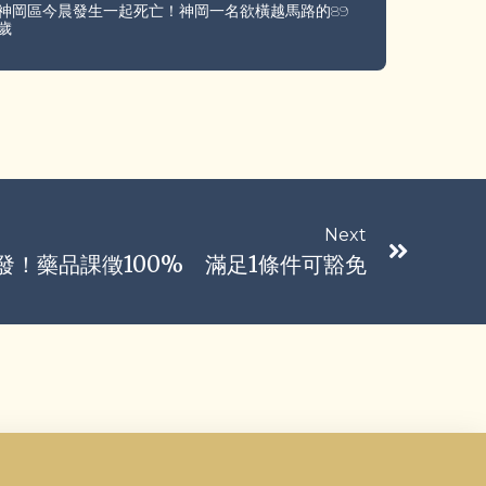
神岡區今晨發生一起死亡！神岡一名欲橫越馬路的89
歲
Next
發！藥品課徵100% 滿足1條件可豁免