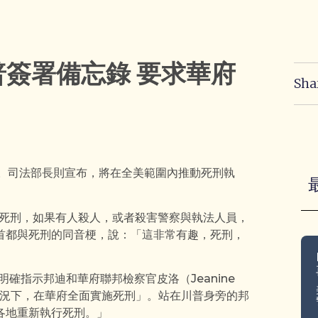
簽署備忘錄 要求華府
Sha
施。司法部長則宣布，將在全美範圍內推動死刑執
的死刑，如果有人殺人，或者殺害警察與執法人員，
首都與死刑的同音梗，說：「這非常有趣，死刑，
錄明確指示邦迪和華府聯邦檢察官皮洛（Jeanine
的情況下，在華府全面實施死刑」。站在川普身旁的邦
各地重新執行死刑。」