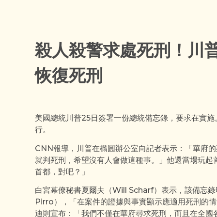
殺人殺警求處死刑！川普
恢復死刑
美國總統川普25日簽署一份總統備忘錄，要求在實
行。
CNN報導，川普在橢圓辦公室向記者表示：「華府
就判死刑，希望沒有人會做這種事。」他還當場玩起
首都，對吧？」
白宮幕僚秘書夏爾夫（Will Scharf）表示，該備忘
Pirro），「在案件的證據與事實顯示應適用死刑
迪則宣布：「我們不僅在華府尋求死刑，而且在全國