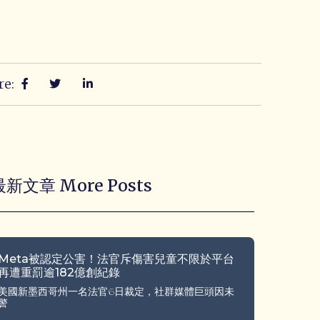
re:
最新文章 More Posts
Meta被認定公害！法官斥傷害兒童不限於平台
再遭重罰逾182億創紀錄
美國新墨西哥州一名法官6日裁定，社群媒體巨頭因未
警