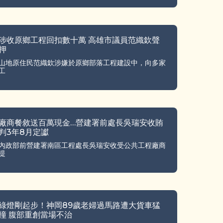
涉收原鄉工程回扣數十萬 高雄市議員范織欽聲
押
山地原住民范織欽涉嫌於原鄉部落工程建設中，向多家
工
廠商餐敘送百萬現金…營建署前處長吳瑞安收賄
判3年8月定讞
內政部前營建署南區工程處長吳瑞安收受公共工程廠商
提
綠燈剛起步！神岡89歲老婦過馬路遭大貨車猛
撞 腹部重創當場不治