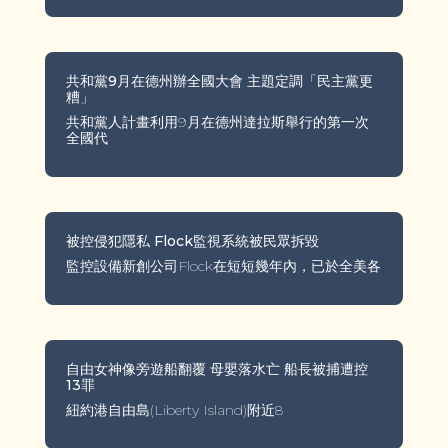
共和黨9月在德州辦全國大會 主題定調「民主黨更
糟」
共和黨人計畫利用9月在德州達拉斯舉行的第一次
全國代
被控侵犯隱私 Flock監視系統被民眾拆毀
監控設備新創公司Flock在短短幾年內，已於全美各
自由女神像旁遊船翻覆 母嬰落水亡 船長被捕遭控
13罪
紐約港自由島(Liberty Island)附近8