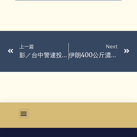
上一篇
Next
影／台中警逮投資詐騙案70歲女車手 她無奈說需要錢
伊朗400公斤濃縮鈾不保？以總理爆「掌握伊朗核材料位置」已告知美方