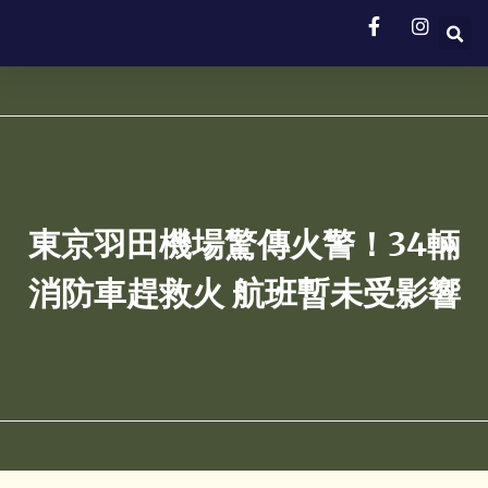
東京羽田機場驚傳火警！34輛
消防車趕救火 航班暫未受影響