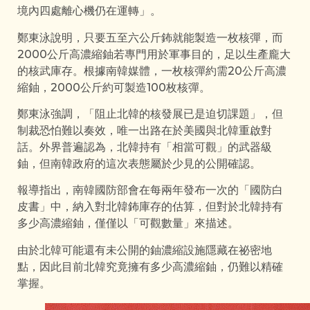
境內四處離心機仍在運轉」。
鄭東泳說明，只要五至六公斤鈽就能製造一枚核彈，而
2000公斤高濃縮鈾若專門用於軍事目的，足以生產龐大
的核武庫存。根據南韓媒體，一枚核彈約需20公斤高濃
縮鈾，2000公斤約可製造100枚核彈。
鄭東泳強調，「阻止北韓的核發展已是迫切課題」，但
制裁恐怕難以奏效，唯一出路在於美國與北韓重啟對
話。外界普遍認為，北韓持有「相當可觀」的武器級
鈾，但南韓政府的這次表態屬於少見的公開確認。
報導指出，南韓國防部會在每兩年發布一次的「國防白
皮書」中，納入對北韓鈽庫存的估算，但對於北韓持有
多少高濃縮鈾，僅僅以「可觀數量」來描述。
由於北韓可能還有未公開的鈾濃縮設施隱藏在祕密地
點，因此目前北韓究竟擁有多少高濃縮鈾，仍難以精確
掌握。