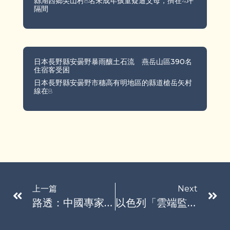
縣湖西鄉尖山村8名未成年孩童疑遭父母，擠在4坪
隔間
日本長野縣安曇野暴雨釀土石流 燕岳山區390名
住宿客受困
日本長野縣安曇野市穗高有明地區的縣道槍岳矢村
線在8
上一篇
Next
路透：中國專家赴俄 疑助對方研發無人機
以色列「雲端監視」加薩平民 遭微軟中斷服務