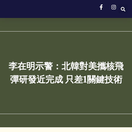
李在明示警：北韓對美攜核飛
彈研發近完成 只差1關鍵技術