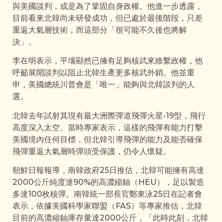
與美國談判，或是為了鞏固自身政權。他進一步透露，
目前看來北韓尚未研發成功，但已處於最後階段，只差
重返大氣層技術，而這部分「很可能不久後也將解
決」。
李在明表示，平壤顯然已擁有足夠核武來維繫政權，他
呼籲展開談判以阻止北韓生產更多核武外銷。他並重
申，美國總統川普會是「唯一」能夠與北韓談判的人
選。
北韓去年試射其現有最大洲際彈道飛彈火星-19型，飛行
高度深入太空。當時專家表示，這樣的飛彈有能力打擊
美國境內任何目標，但北韓引導飛彈的能力及能否確保
飛彈重返大氣層時彈頭受保護，仍令人懷疑。
朝鮮日報報導，南韓政府25日推估，北韓可能擁有高達
2000公斤純度達90%的高濃縮鈾（HEU），足以製造
多達100枚核彈。南韓統一部長官鄭東泳25日在記者會
表示，依據美國科學家聯盟（FAS）等專家推估，北韓
目前的高濃縮鈾庫存量達2000公斤，「此時此刻，北韓