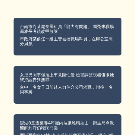
台南市府某處長罵科員「能力有問題」 喊冤未職場
霸凌爭考績改甲敗訴
市政府某前任一級主管被控職場科員，在辦公室高
分貝飆
女控男同事強拉上車意圖性侵 檢警調監視器傻眼她
被控誣告獲無罪
台中一名女子日前赴人力仲介公司求職，指控一名
同事將
澎湖8童遭棄養4坪屋內垃圾堆積如山 衛生局今派
醫師到府仍吃閉門羹