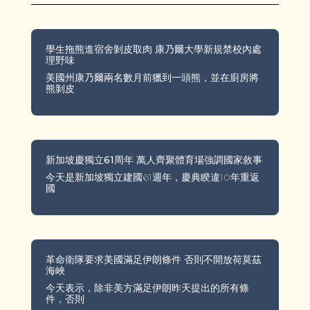
學生拖熊進宿舍剝皮取肉 康乃爾大學新規禁校內處
理野味
美國州康乃爾兩名數月前獵到一頭熊，並在廚房將
熊剝皮
新加坡慶獨立61周年 萬人齊聚體育場強調國家敘事
今天是新加坡獨立建國61週年，慶典睽違10年重返
國
革命衛隊要求美國滿足伊朗條件 否則不開放荷莫茲
海峽
今天表示，除非美方滿足伊朗昨天提出的所有條
件，否則