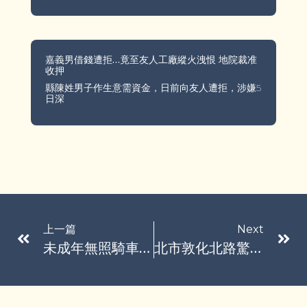
嘉義男借錢遭拒…竟至友人工廠縱火洩恨 地院裁准
收押
縣陳姓男子作生意需資金，日前向友人遭拒，涉嫌5
日深
上一篇
Next
未成年無照騎車攀升 交通部祭出3招遏止違規駕駛
北市敦化北路驚見天坑 「深度約1公尺」還有瓦斯味…警消急戒備