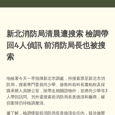
新北消防局清晨遭搜索 檢調帶
回4人偵訊 前消防局長也被搜
索
地檢署今天一早指揮新北市調處，持搜索票至新北市消
防局，搜索專門委員尚少華、搶救科前科長蕭柏桓及採
購承辦人員辦公室，除帶走相關證物外，並將尚少華等3
人帶回訊問。另外還搜索前消防局長黃德清和廠商，確
切案情仍待檢調釐清。
據了解，檢調懷疑前消防局長黃德清在任內，疑涉施壓