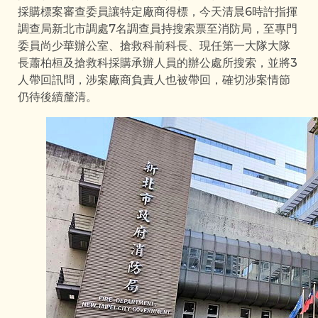
採購標案審查委員讓特定廠商得標，今天清晨6時許指揮
調查局新北市調處7名調查員持搜索票至消防局，至專門
委員尚少華辦公室、搶救科前科長、現任第一大隊大隊
長蕭柏桓及搶救科採購承辦人員的辦公處所搜索，並將3
人帶回訊問，涉案廠商負責人也被帶回，確切涉案情節
仍待後續釐清。