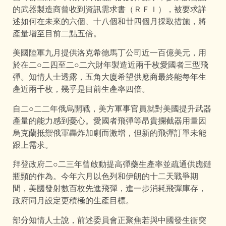
的武器製造商曾收到資訊需求書（ＲＦＩ），被要求詳
述如何在未來的六個、十八個和廿四個月採取措施，將
產量增至目前二點五倍。
美國陸軍九月提供洛克希德馬丁公司近一百億美元，用
於在二○二四至二○二六財年製造近兩千枚愛國者三型飛
彈。知情人士透露，五角大廈希望供應商最終能每年生
產近兩千枚，幾乎是目前生產率四倍。
自二○二二年俄烏開戰，美方軍事官員就對美國提升武器
產量的能力感到憂心。愛國者飛彈等昂貴攔截器用量因
烏克蘭抵禦俄軍轟炸加劇而激增，但新的飛彈訂單未能
跟上需求。
拜登政府二○二三年曾啟動提高彈藥生產率並疏通供應鏈
瓶頸的作為。今年六月以色列和伊朗的十二天戰爭期
間，美國發射數百枚先進飛彈，進一步消耗飛彈庫存，
政府同月設定更積極的生產目標。
部分知情人士說，前述委員會正聚焦若與中國發生衝突