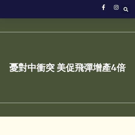
憂對中衝突 美促飛彈增產4倍