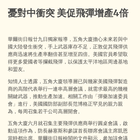
憂對中衝突 美促飛彈增產4倍
華爾街日報廿九日獨家報導，五角大廈擔心未來若與中
國大陸發生衝突，手上武器庫存不足，正敦促其飛彈供
應商迅速將生產率翻倍甚至增至四倍。美國官員希望取
得更多愛國者等攔截飛彈，以保護太平洋地區周邊基地
和盟友。
知情人士透露，五角大廈領導層已與幾家美國飛彈製造
商的高階代表舉行一連串高層會議，就需求最高的幾種
關鍵武器，推動生產加速。相關工作由「彈藥加速委員
會」進行，美國國防部副部長范博格正罕見的親力親
為，每周召集若干公司高層開會。
五角大廈六月就召集主要飛彈供應商舉行圓桌會議，啟
動這項作為，防長赫塞斯和參謀首長聯席會議主席凱恩
當時都出席。華爾街日報檢閱的文件顯示，參加該會議