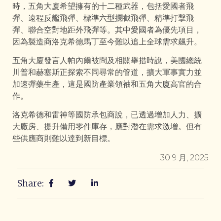
時，五角大廈希望擁有的十二種武器，包括愛國者飛
彈、遠程反艦飛彈、標準六型攔截飛彈、精準打擊飛
彈、聯合空對地距外飛彈等。其中愛國者為優先項目，
因為製造商洛克希德馬丁至今難以追上全球需求飆升。
五角大廈發言人帕內爾被問及相關舉措時說，美國總統
川普和赫塞斯正探索不同尋常的管道，擴大軍事實力並
加速彈藥生產，這是國防產業領袖和五角大廈高官的合
作。
洛克希德和雷神等國防承包商說，已透過增加人力、擴
大廠房、提升備用零件庫存，應對潛在需求激增。但有
些供應商則難以達到新目標。
30 9 月, 2025
Share: