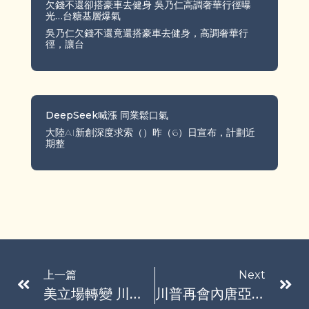
欠錢不還卻搭豪車去健身 吳乃仁高調奢華行徑曝
光…台糖基層爆氣
吳乃仁欠錢不還竟還搭豪車去健身，高調奢華行
徑，讓台
DeepSeek喊漲 同業鬆口氣
大陸AI新創深度求索（）昨（6）日宣布，計劃近
期整
上一篇
Next
美立場轉變 川普特使：烏可能對俄長程打擊
川普再會內唐亞胡 希望敲定和平方案