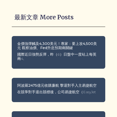
最新文章 More Posts
金價強彈觸及4,300美元！專家：要上攻4,500美
元 觀察油價、Fed升息預期兩關鍵
國際近日強勢反彈，昨（6）日盤中一度站上每英
兩4,
阿波羅2475億元收購廉航 擊退對手入主易捷航空
在競爭對手退出競標後，公司易捷航空（EasyJet