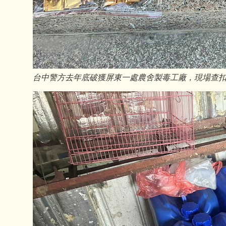
台中警方去年底破獲屏東一處農舍製毒工廠，現場查扣