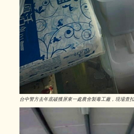
台中警方去年底破獲屏東一處農舍製毒工廠，現場查扣