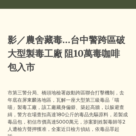
影／農舍藏毒…台中警跨區破
大型製毒工廠 阻10萬毒咖啡
包入市
市第三警分局、橋頭地檢署啟動跨區聯合打擊機制，去
年底在屏東麟洛地區，瓦解一座大型第三級毒品「喵
喵」製毒工廠，該工廠藏身偏僻、築起高牆，以躲避查
緝，警方在場查扣高達180公斤的毒品先驅原料，若製成
毒品包，初估市價高達5000萬元，涉案劉姓製毒師等2
人遭檢方聲押獲准，全案近日檢方偵結，依毒品罪起