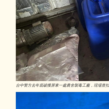
台中警方去年底破獲屏東一處農舍製毒工廠，現場查扣