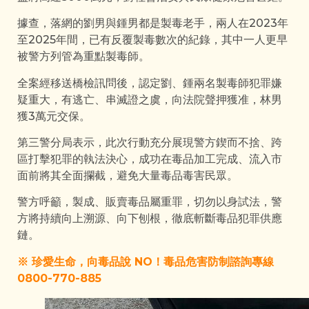
據查，落網的劉男與鍾男都是製毒老手，兩人在2023年
至2025年間，已有反覆製毒數次的紀錄，其中一人更早
被警方列管為重點製毒師。
全案經移送橋檢訊問後，認定劉、鍾兩名製毒師犯罪嫌
疑重大，有逃亡、串滅證之虞，向法院聲押獲准，林男
獲3萬元交保。
第三警分局表示，此次行動充分展現警方鍥而不捨、跨
區打擊犯罪的執法決心，成功在毒品加工完成、流入市
面前將其全面攔截，避免大量毒品毒害民眾。
警方呼籲，製成、販賣毒品屬重罪，切勿以身試法，警
方將持續向上溯源、向下刨根，徹底斬斷毒品犯罪供應
鏈。
※ 珍愛生命，向毒品說 NO！毒品危害防制諮詢專線
0800-770-885