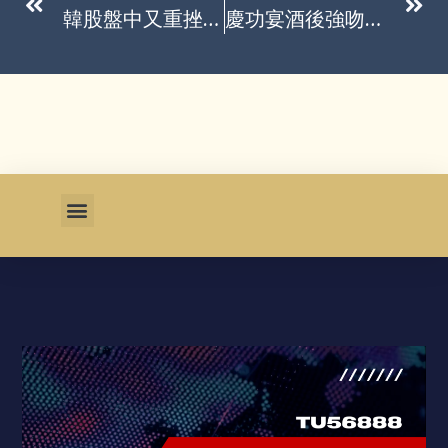
韓股盤中又重挫5% 在今年狂飆75%「熔漲」後面臨四大地雷考驗
慶功宴酒後強吻還摳男同事菊花 挨告急掏70萬元和解換免坐牢