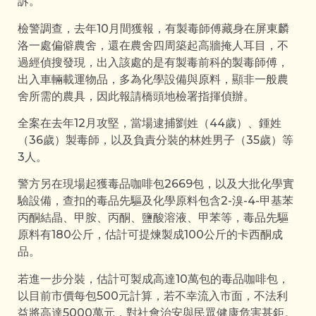
訴。
檢警調查，去年10月間獲報，有製毒師傅藏身在屏東麟
洛一處偏僻農舍，還在農舍四周築起高牆掩人耳目，不
過經偵搜發現，出入該處的是有製毒前科的製毒師傅，
出入車輛載運物品，多為化學設備與原料，顯非一般農
舍所需的農具，因此報請橋頭地檢署指揮偵辦。
全案在去年12月攻堅，當場逮捕劉姓（44歲）、鍾姓
（36歲）製毒師，以及負責分裝的林姓男子（35歲）等
3人。
警方另在現場起獲毒品咖啡包2669包，以及大批化學實
驗設備，查扣的毒品先驅及化學原料包含2-溴-4-甲基苯
丙酮結晶、甲胺、丙酮、鹽酸溶液、甲苯等，毒品先驅
原料有180公斤，估計可提煉製成100公斤的卡西酮成
品。
若進一步分裝，估計可製成高達10萬包的毒品咖啡包，
以目前市價每包500元計算，若不幸流入市面，不法利
益將高達5000萬元，對社會治安與民眾健康危害甚鉅。