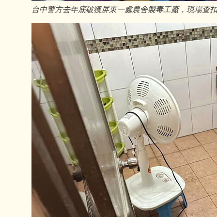
台中警方去年底破獲屏東一處農舍製毒工廠，現場查扣