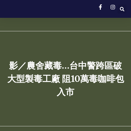
影／農舍藏毒…台中警跨區破
大型製毒工廠 阻10萬毒咖啡包
入市