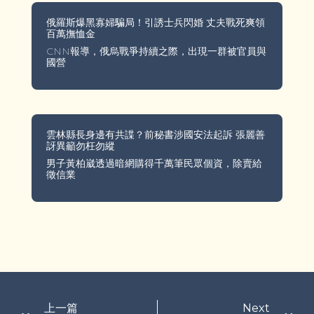
俄羅斯爆黑寡婦騙局！引誘士兵閃婚 丈夫戰死爽領
百萬撫恤金
CNN報導，俄烏戰爭持續之際，出現一群被官員與
國營
雲林縣長身邊有共諜？前秘書涉國安法起訴 張麗善
訝異籲勿枉勿縱
男子黃柏崴透過暗網購得千萬筆民眾個資，除賣給
徵信業
上一篇
Next