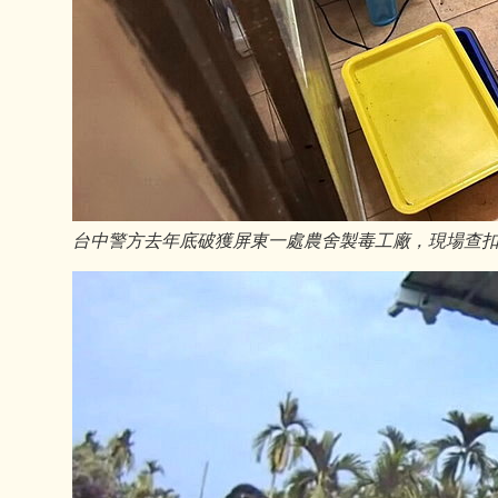
台中警方去年底破獲屏東一處農舍製毒工廠，現場查扣