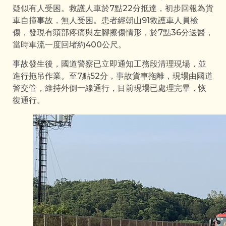
疑似有人受困。救護人車於7點22分抵達，初步回報為貨
車自撞事故，無人受困。患者經朝山91救護車人員檢
傷，發現有頭部疼痛與左腳擦傷情形，於7點36分送醫，
當時車流一度回堵約400公尺。
事故發生後，國道警察已立即通知工務段清理現場，並
進行拖吊作業。至7點52分，事故貨車拖離，現場由國道
警交管，維持外側一線通行，目前現場已處理完畢，恢
復通行。