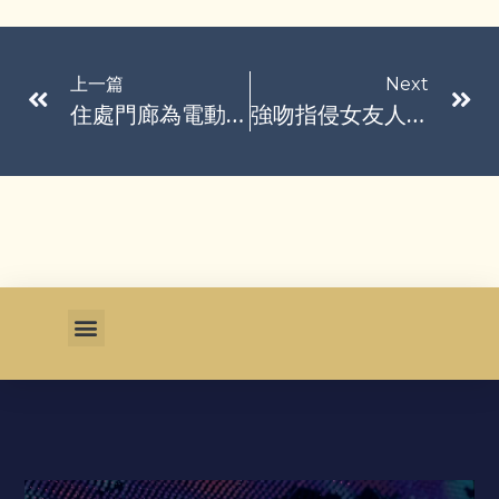
上一篇
Next
住處門廊為電動自行車充電 深夜引發火警…5車受損
強吻指侵女友人還瞎扯遭仙人跳 性侵犯一躲23年…判刑下場曝