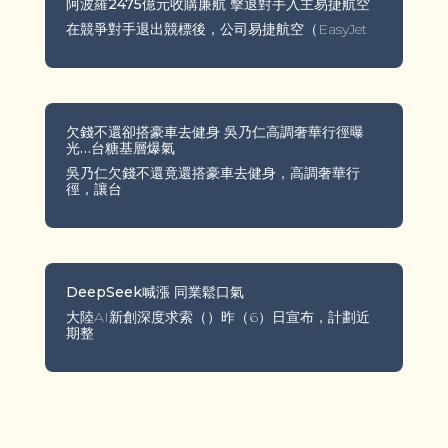
阿波羅2475億元收購廉航 擊退對手入主易捷航空
在競爭對手退出競標後，公司易捷航空（EasyJet
欠錢不還卻搭豪車去健身 吳乃仁高調奢華行徑曝
光…台糖基層爆氣
吳乃仁欠錢不還竟還搭豪車去健身，高調奢華行
徑，讓台
DeepSeek喊漲 同業鬆口氣
大陸AI新創深度求索（）昨（6）日宣布，計劃近
期整