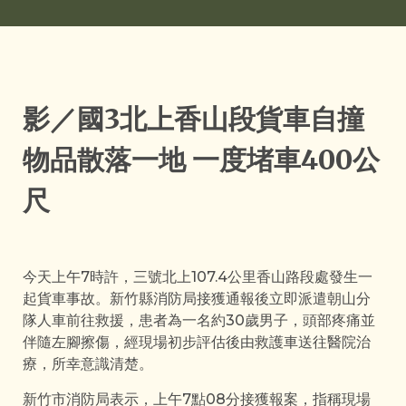
影／國3北上香山段貨車自撞
物品散落一地 一度堵車400公
尺
今天上午7時許，三號北上107.4公里香山路段處發生一
起貨車事故。新竹縣消防局接獲通報後立即派遣朝山分
隊人車前往救援，患者為一名約30歲男子，頭部疼痛並
伴隨左腳擦傷，經現場初步評估後由救護車送往醫院治
療，所幸意識清楚。
新竹市消防局表示，上午7點08分接獲報案，指稱現場