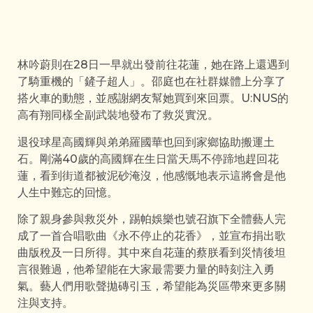
林吟蔚則在28日一早就出發前往花蓮，她在路上還遇到
了騎重機的「鏟子超人」。邵庭也在社群媒體上分享了
搭火車的動態，並感謝網友幫她買到來回票。U:NUS的
高有翔同樣全副武裝地發布了救災實況。
退役球星高國輝與弟弟羅國華也回到家鄉協助搬運土
石。剛滿40歲的高國輝在生日當天馬不停蹄地趕回花
蓮，看到街道都被泥砂淹沒，他感慨地表示這將會是他
人生中難忘的回憶。
除了親身參與救災外，踢帕娛樂也號召旗下全體藝人完
成了一首合唱歌曲《永不停止的花香》，並宣布捐出歌
曲版稅及一日所得。其中來自花蓮的蔡朕看到災情後坦
言很難過，他希望能在大家最需要力量的時刻注入勇
氣。藝人們用歌聲拋磚引玉，希望能為災區帶來更多關
注與支持。