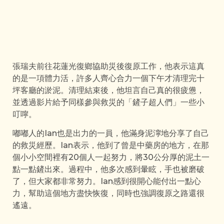
張瑞夫前往花蓮光復鄉協助災後復原工作，他表示這真
的是一項體力活，許多人齊心合力一個下午才清理完十
坪客廳的淤泥。清理結束後，他坦言自己真的很疲憊，
並透過影片給予同樣參與救災的「鏟子超人們」一些小
叮嚀。
嘟嘟人的Ian也是出力的一員，他滿身泥濘地分享了自己
的救災經歷。Ian表示，他到了曾是中藥房的地方，在那
個小小空間裡有20個人一起努力，將30公分厚的泥土一
點一點鏟出來。過程中，他多次感到暈眩，手也被磨破
了，但大家都非常努力。Ian感到很開心能付出一點心
力，幫助這個地方盡快恢復，同時也強調復原之路還很
遙遠。