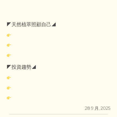
◤天然植萃照顧自己◢
◤投資趨勢◢
28 9 月, 2025