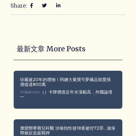
Share:
最新文章 More Posts
珍藏逾20年的禮物！阿嬤大量寶可夢藏品留愛孫
價值達800萬
Pokémon（）卡牌價值近年水漲船高，外國論壇
一
澳變態華裔兒科醫 涉偷拍性侵18童被控72罪…違保
釋條款當庭羈押