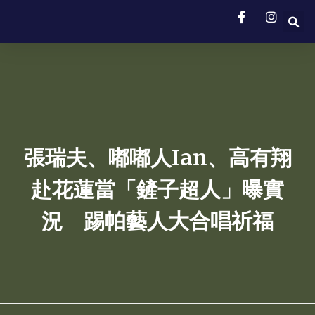
張瑞夫、嘟嘟人Ian、高有翔
赴花蓮當「鏟子超人」曝實
況 踢帕藝人大合唱祈福