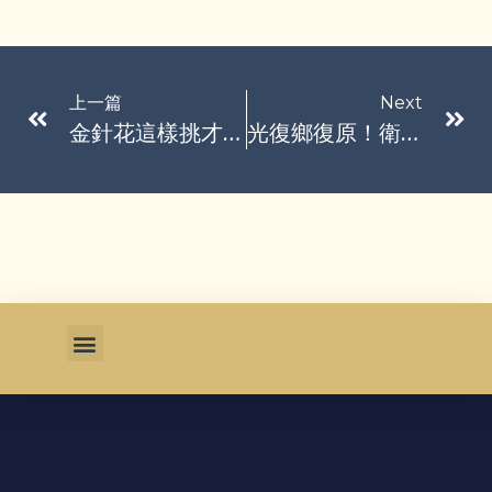
上一篇
Next
金針花這樣挑才對！農糧署曝「保存」小撇步：這樣煮安全又好吃
光復鄉復原！衛福部擬推「一戶一社工」 提供心理諮商