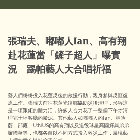
張瑞夫、嘟嘟人Ian、高有翔
赴花蓮當「鏟子超人」曝實
況 踢帕藝人大合唱祈福
藝人們紛紛投入花蓮災後的救援行動，親身參與災區復
原工作。張瑞夫前往花蓮光復鄉協助災後清理，形容這
是一項艱鉅的體力活，許多人合力花了一整個下午才清
理完十坪客廳的淤泥。其他藝人如嘟嘟人的Ian、林吟
蔚、邵庭、U:NUS的高有翔以及退役球星高國輝與弟弟
羅國華等，也都各自以不同方式投入救災工作，展現藝