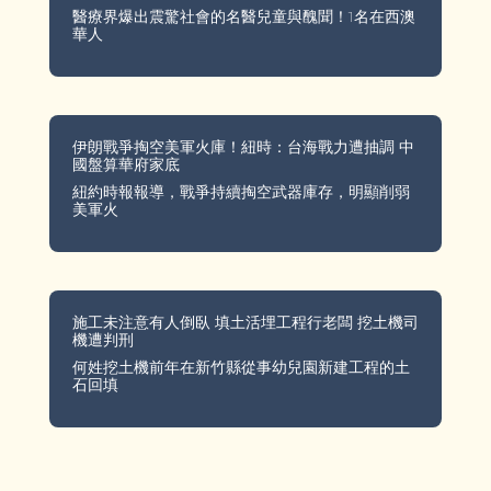
醫療界爆出震驚社會的名醫兒童與醜聞！1名在西澳
華人
伊朗戰爭掏空美軍火庫！紐時：台海戰力遭抽調 中
國盤算華府家底
紐約時報報導，戰爭持續掏空武器庫存，明顯削弱
美軍火
施工未注意有人倒臥 填土活埋工程行老闆 挖土機司
機遭判刑
何姓挖土機前年在新竹縣從事幼兒園新建工程的土
石回填