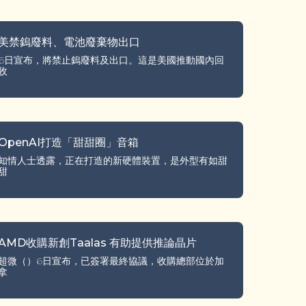
美禁鎢廢料、電池廢棄物出口
6日宣布，將禁止鎢廢料及出口。這是美國推動國內回
收
OpenAI打造「甜甜圈」音箱
知情人士透露，正在打造的新硬體裝置，是外型有如甜
甜
AMD收購新創Taalas 有助提供推論晶片
超微（）6日宣布，已簽署最終協議，收購總部位於加
拿