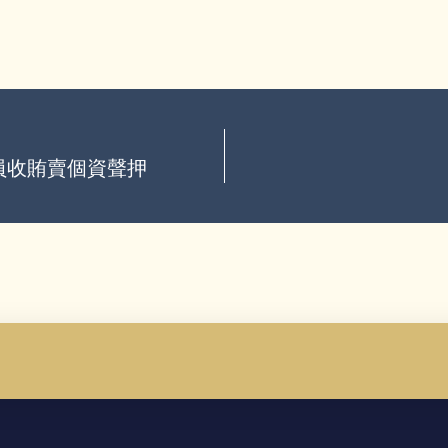
員收賄賣個資聲押