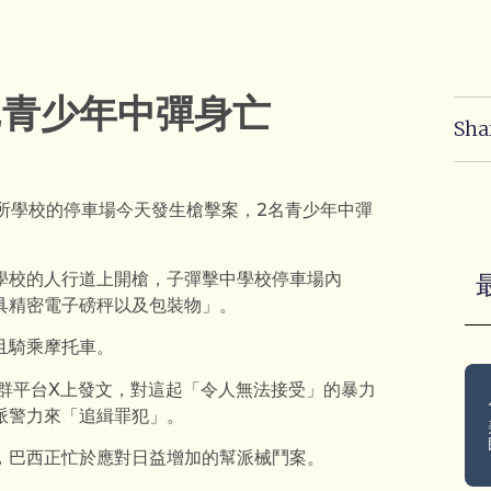
2青少年中彈身亡
Sha
）一所學校的停車場今天發生槍擊案，2名青少年中彈
學校的人行道上開槍，子彈擊中學校停車場內
具精密電子磅秤以及包裝物」。
且騎乘摩托車。
s）在社群平台X上發文，對這起「令人無法接受」的暴力
派警力來「追緝罪犯」。
，巴西正忙於應對日益增加的幫派械鬥案。