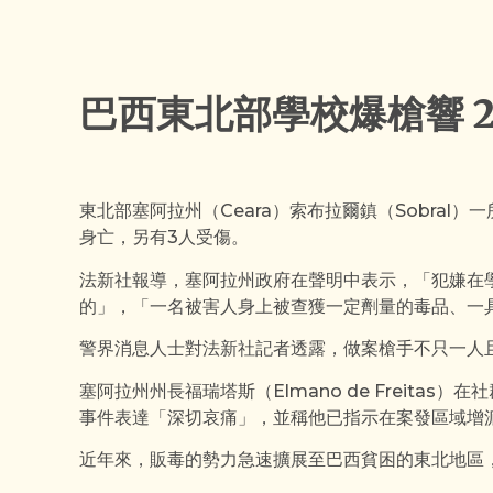
巴西東北部學校爆槍響 
東北部塞阿拉州（Ceara）索布拉爾鎮（Sobral
身亡，另有3人受傷。
法新社報導，塞阿拉州政府在聲明中表示，「犯嫌在
的」，「一名被害人身上被查獲一定劑量的毒品、一
警界消息人士對法新社記者透露，做案槍手不只一人
塞阿拉州州長福瑞塔斯（Elmano de Freita
事件表達「深切哀痛」，並稱他已指示在案發區域增
近年來，販毒的勢力急速擴展至巴西貧困的東北地區