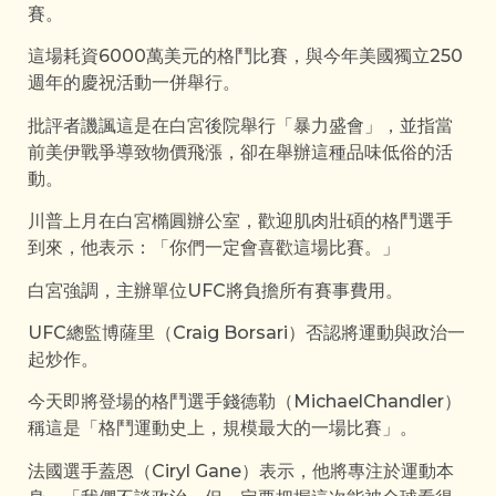
賽。
這場耗資6000萬美元的格鬥比賽，與今年美國獨立250
週年的慶祝活動一併舉行。
批評者譏諷這是在白宮後院舉行「暴力盛會」，並指當
前美伊戰爭導致物價飛漲，卻在舉辦這種品味低俗的活
動。
川普上月在白宮橢圓辦公室，歡迎肌肉壯碩的格鬥選手
到來，他表示：「你們一定會喜歡這場比賽。」
白宮強調，主辦單位UFC將負擔所有賽事費用。
UFC總監博薩里（Craig Borsari）否認將運動與政治一
起炒作。
今天即將登場的格鬥選手錢德勒（MichaelChandler）
稱這是「格鬥運動史上，規模最大的一場比賽」。
法國選手蓋恩（Ciryl Gane）表示，他將專注於運動本