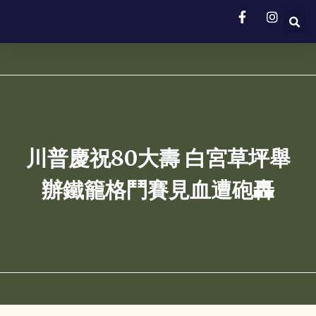
川普慶祝80大壽 白宮草坪舉
辦鐵籠格鬥賽見血遭砲轟