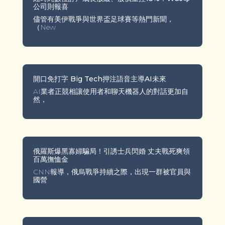
公司則報喜
儘管有美伊戰爭與世界盃足球賽等熱門新聞，
（New
開口免打字 Big Tech押注語音主導AI未來
AI業者正競相讓使用者和聊天機器人的對話更加自
然，
俄羅斯爆黑寡婦騙局！引誘士兵閃婚 丈夫戰死爽領
百萬撫恤金
CNN報導，俄烏戰爭持續之際，出現一群被官員與
國營