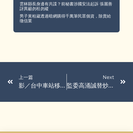
雲林縣長身邊有共諜？前秘書涉國安法起訴 張麗善
訝異籲勿枉勿縱
男子黃柏崴透過暗網購得千萬筆民眾個資，除賣給
徵信業
上一篇
Next
影／台中車站移工酒後大亂鬥 18名員警趕赴現場逮4人擴大查處送辦
監委高涌誠替炒股案平反 身兼替鄭文逸釋憲律師基金會董事惹議