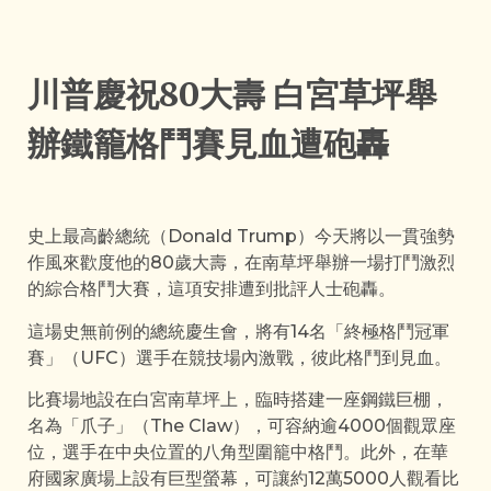
川普慶祝80大壽 白宮草坪舉
辦鐵籠格鬥賽見血遭砲轟
史上最高齡總統（Donald Trump）今天將以一貫強勢
作風來歡度他的80歲大壽，在南草坪舉辦一場打鬥激烈
的綜合格鬥大賽，這項安排遭到批評人士砲轟。
這場史無前例的總統慶生會，將有14名「終極格鬥冠軍
賽」（UFC）選手在競技場內激戰，彼此格鬥到見血。
比賽場地設在白宮南草坪上，臨時搭建一座鋼鐵巨棚，
名為「爪子」（The Claw），可容納逾4000個觀眾座
位，選手在中央位置的八角型圍籠中格鬥。此外，在華
府國家廣場上設有巨型螢幕，可讓約12萬5000人觀看比