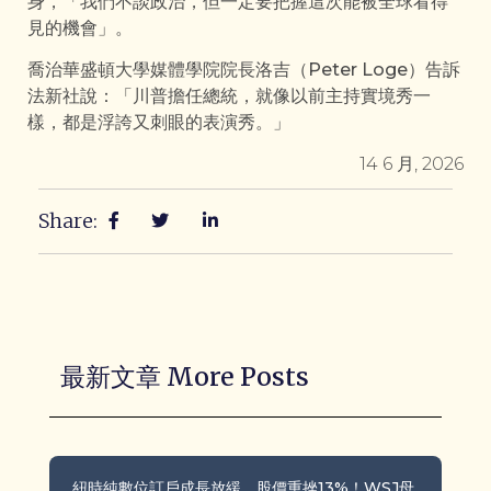
身，「我們不談政治，但一定要把握這次能被全球看得
見的機會」。
喬治華盛頓大學媒體學院院長洛吉（Peter Loge）告訴
法新社說：「川普擔任總統，就像以前主持實境秀一
樣，都是浮誇又刺眼的表演秀。」
14 6 月, 2026
Share:
最新文章 More Posts
紐時純數位訂戶成長放緩、股價重挫13%！WSJ母