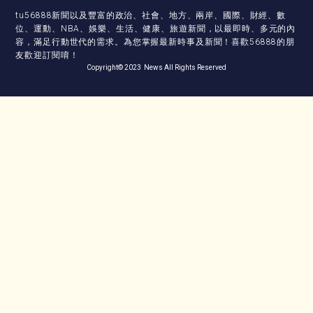
tu56888新聞以及豐富的政治、社會、地方、兩岸、國際、財經、數
位、運動、NBA、娛樂、生活、健康、旅遊新聞，以最即時、多元的內
容，滿足行動世代的需求。為您掌握最新時事及新聞！喜歡56888的朋
友歡迎訂閱唷！
Copyright© 2023 News All Rights Reserved