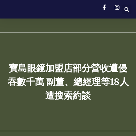
寶島眼鏡加盟店部分營收遭侵
吞數千萬 副董、總經理等18人
遭搜索約談