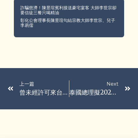
詐騙慈濟！陳昱瑄賓利接送豪宅宴客 大師李世宗卻
要信徒三餐只喝精油
彰化公會理事長陳昱瑄勾結宗教大師李世宗、兒子
李易儒
上一篇
Next
曾未經許可來台節目錄影 文昭等3人禁止入國…向移民署申請解除管制通過
泰國總理擬2026年初解散國會 預計3月舉行大選