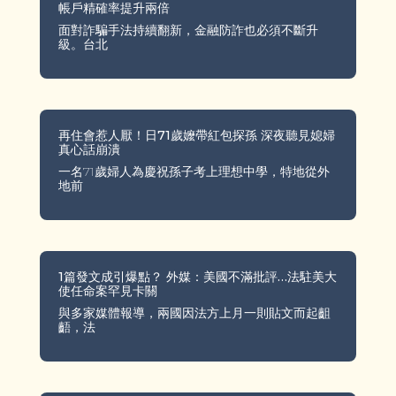
帳戶精確率提升兩倍
面對詐騙手法持續翻新，金融防詐也必須不斷升
級。台北
再住會惹人厭！日71歲嬤帶紅包探孫 深夜聽見媳婦
真心話崩潰
一名71歲婦人為慶祝孫子考上理想中學，特地從外
地前
1篇發文成引爆點？ 外媒：美國不滿批評…法駐美大
使任命案罕見卡關
與多家媒體報導，兩國因法方上月一則貼文而起齟
齬，法