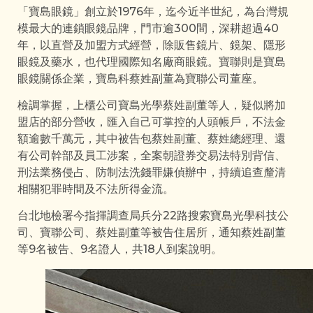
「寶島眼鏡」創立於1976年，迄今近半世紀，為台灣規
模最大的連鎖眼鏡品牌，門市逾300間，深耕超過40
年，以直營及加盟方式經營，除販售鏡片、鏡架、隱形
眼鏡及藥水，也代理國際知名廠商眼鏡。寶聯則是寶島
眼鏡關係企業，寶島科蔡姓副董為寶聯公司董座。
檢調掌握，上櫃公司寶島光學蔡姓副董等人，疑似將加
盟店的部分營收，匯入自己可掌控的人頭帳戶，不法金
額逾數千萬元，其中被告包蔡姓副董、蔡姓總經理、還
有公司幹部及員工涉案，全案朝證券交易法特別背信、
刑法業務侵占、防制法洗錢罪嫌偵辦中，持續追查釐清
相關犯罪時間及不法所得金流。
台北地檢署今指揮調查局兵分22路搜索寶島光學科技公
司、寶聯公司、蔡姓副董等被告住居所，通知蔡姓副董
等9名被告、9名證人，共18人到案說明。