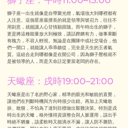
獅子座一出生就像是自帶聚光燈，氣場強大到哪裡都有
人注意。這個星座最擅長的就是領導與號召力，往往不
用刻意，就能讓人心甘情願跟隨。而午時出生的獅子，
更是將這種能量放大到極致，講話鏗鏘有力，做事果斷
有魄力，不容人輕視。無論是在團隊中或社交場合，他
們一開口，就能讓人乖乖聽從，完全是天生的王者氣
質。這組合走到哪都像是在開公司，因為獅子壓根就不
是被領導的人，而是天命註定要當老闆的存在。
天蠍座：戌時19:00–21:00
天蠍座是出了名的野心家，精準的眼光和敏銳的直覺，
讓他們在判斷時機與方向時很少出錯。再加上天蠍敢
拚、敢狠，不怕為了達到目標做出艱難決策。特別是戌
時出生的天蠍，格外懂得資源整合與人脈運用，該出手
時絕不猶豫，該柔軟時又能滴水不漏，讓人防不勝防。