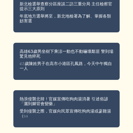
新北檢選舉查察分區座談二訪三重分局 主任檢察官
提示三大原則
年底地方選舉將至，新北地檢署為了解、掌握各類
妨害選
高雄63歲男坐樹下乘涼一動也不動嚇壞鄰居 警到場
驚見他猝死
63歲陳姓男子在高市小港區孔鳳路，今天中午獨自
一人
熱浪侵襲北韓！官媒宣傳吃狗肉湯消暑 引述俗諺
「灑到腳背會變藥」
受到侵襲之際，官媒向民眾宣傳吃狗肉湯或蔘雞湯
（sa