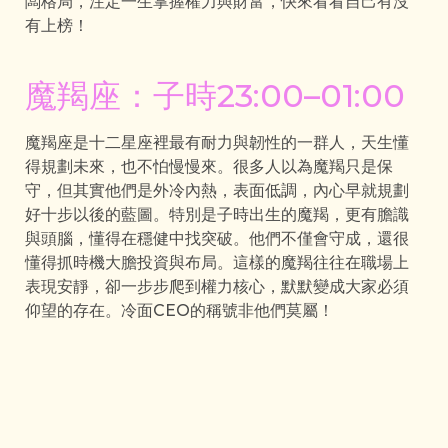
闆格局，注定一生掌握權力與財富，快來看看自己有沒
有上榜！
魔羯座：子時23:00–01:00
魔羯座是十二星座裡最有耐力與韌性的一群人，天生懂
得規劃未來，也不怕慢慢來。很多人以為魔羯只是保
守，但其實他們是外冷內熱，表面低調，內心早就規劃
好十步以後的藍圖。特別是子時出生的魔羯，更有膽識
與頭腦，懂得在穩健中找突破。他們不僅會守成，還很
懂得抓時機大膽投資與布局。這樣的魔羯往往在職場上
表現安靜，卻一步步爬到權力核心，默默變成大家必須
仰望的存在。冷面CEO的稱號非他們莫屬！