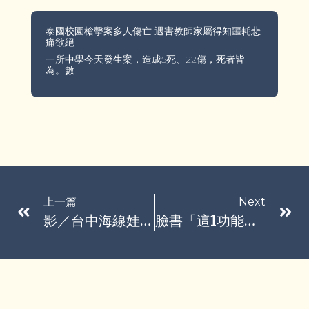
泰國校園槍擊案多人傷亡 遇害教師家屬得知噩耗悲
痛欲絕
一所中學今天發生案，造成5死、22傷，死者皆
為。數
上一篇
Next
影／台中海線娃娃機和洗車場兌幣機竊案 清水警逮1嫌
臉書「這1功能」無預警消失擾民 知名作家授解決方法