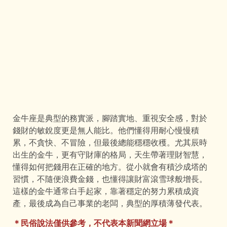
金牛座是典型的務實派，腳踏實地、重視安全感，對於
錢財的敏銳度更是無人能比。他們懂得用耐心慢慢積
累，不貪快、不冒險，但最後總能穩穩收穫。尤其辰時
出生的金牛，更有守財庫的格局，天生帶著理財智慧，
懂得如何把錢用在正確的地方。從小就會有積沙成塔的
習慣，不隨便浪費金錢，也懂得讓財富滾雪球般增長。
這樣的金牛通常白手起家，靠著穩定的努力累積成資
產，最後成為自己事業的老闆，典型的厚積薄發代表。
＊民俗說法僅供參考，不代表本新聞網立場＊