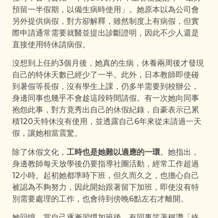
預留一半假期，以備生病時使用」。她原本以為公司會
另外提供病假，對方卻解釋，雖然制度上有病假，但實
際申請通常需要就醫並提出診斷證明，因此不少人還是
直接使用特休請病假。
沒想到上任約3個月後，她真的生病，休養兩周後才發現
自己的特休天數已經少了一半。此外，日本教師即使碰
到暑假等長假，沒有學生上課，仍多半需要到校辦公，
身邊同事也幾乎不會趁這段時間請假。有一次她向同事
抱怨此事，對方竟秀出自己的休假紀錄，自豪表示已累
積120天特休沒有使用，並透露自己6年來從未請過一天
假，讓她相當震驚。
除了休假文化，
工時也是她難以適應的一環
。她指出，
身邊教師每天放學後仍要指導社團活動，經常工作超過
12小時。起初她都準時下班，但久而久之，也擔心自己
被認為不夠努力，因此開始跟著留下加班，即使沒有特
別需要處理的工作，也會待到傍晚6點左右才離開。
她回憶，當自己逐漸習慣加班後，有同事笑著稱讚「終