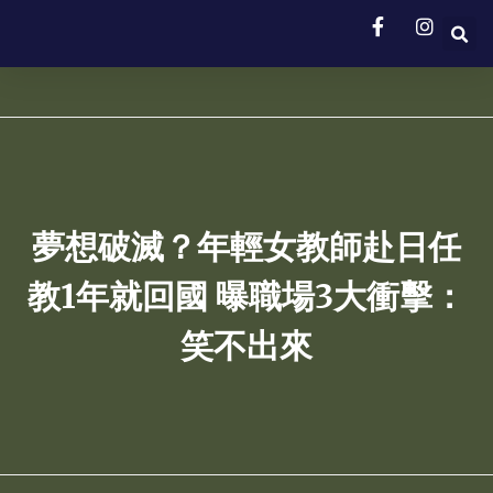
夢想破滅？年輕女教師赴日任
教1年就回國 曝職場3大衝擊：
笑不出來