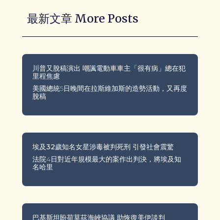
最新文章 More Posts
川普又脫稿演出 嘲諷電動車車主「很有病」總在犯
里程焦慮
美國總統5日晚間在拉斯維加斯的造勢活動，又再度
脫稿
埃及32歲知名女星涉毒被判死刑 引發社會震驚
法院4日對近年規模最大的案作出判決，將埃及知
名哈里
巴基斯坦盼荷莫茲海峽協議 助恢復美伊談判