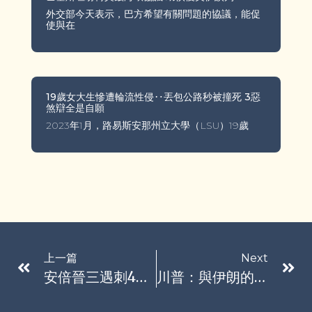
外交部今天表示，巴方希望有關問題的協議，能促
使與在
19歲女大生慘遭輪流性侵‥丟包公路秒被撞死 3惡
煞辯全是自願
2023年1月，路易斯安那州立大學（LSU）19歲
上一篇
Next
安倍晉三遇刺4週年 妻安倍昭惠：沒有一天不想起他
川普：與伊朗的停火已結束 原油期貨續漲