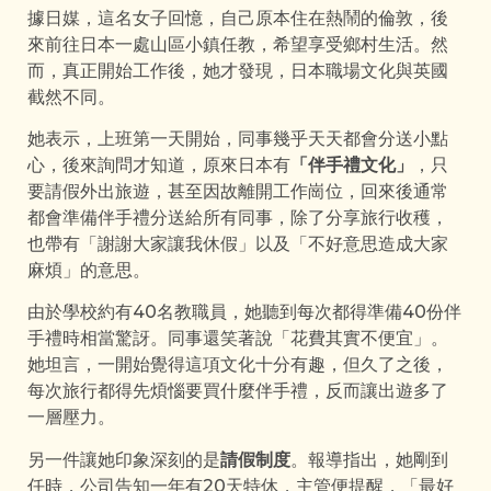
據日媒，這名女子回憶，自己原本住在熱鬧的倫敦，後
來前往日本一處山區小鎮任教，希望享受鄉村生活。然
而，真正開始工作後，她才發現，日本職場文化與英國
截然不同。
她表示，上班第一天開始，同事幾乎天天都會分送小點
心，後來詢問才知道，原來日本有
「伴手禮文化」
，只
要請假外出旅遊，甚至因故離開工作崗位，回來後通常
都會準備伴手禮分送給所有同事，除了分享旅行收穫，
也帶有「謝謝大家讓我休假」以及「不好意思造成大家
麻煩」的意思。
由於學校約有40名教職員，她聽到每次都得準備40份伴
手禮時相當驚訝。同事還笑著說「花費其實不便宜」。
她坦言，一開始覺得這項文化十分有趣，但久了之後，
每次旅行都得先煩惱要買什麼伴手禮，反而讓出遊多了
一層壓力。
另一件讓她印象深刻的是
請假制度
。報導指出，她剛到
任時，公司告知一年有20天特休，主管便提醒，「最好