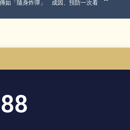
傳如「隨身炸彈」 成因、預防一次看
888