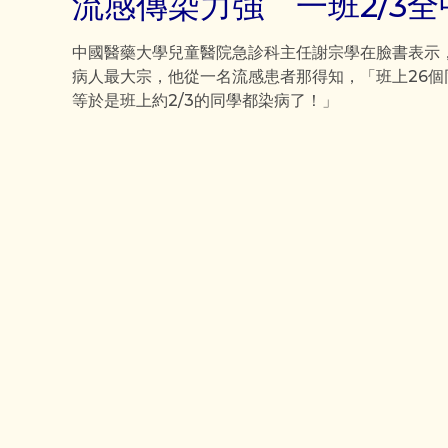
流感傳染力強 一班2/3全
中國醫藥大學兒童醫院急診科主任謝宗學在臉書表示，
病人最大宗，他從一名流感患者那得知，「班上26個
等於是班上約2/3的同學都染病了！」