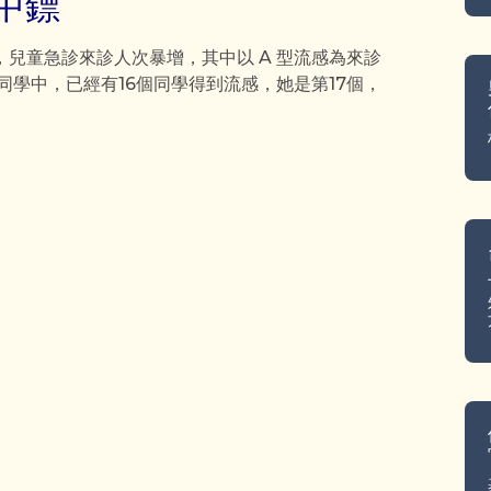
中鏢
兒童急診來診人次暴增，其中以 A 型流感為來診
同學中，已經有16個同學得到流感，她是第17個，