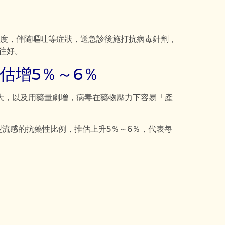
9度，伴隨嘔吐等症狀，送急診後施打抗病毒針劑，
往好。
估增5％～6％
大，以及用藥量劇增，病毒在藥物壓力下容易「產
流感的抗藥性比例，推估上升5％～6％，代表每