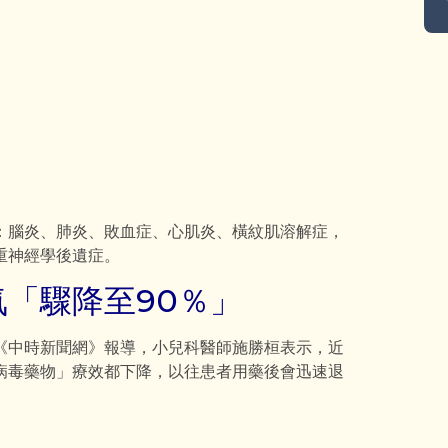
：腦炎、肺炎、敗血症、心肌炎、橫紋肌溶解症，
重神經學後遺症。
「驟降至90％」
《中時新聞網》報導，小兒科醫師施勝桓表示，近
病毒藥物」療效都下降，以往患者用藥後會迅速退