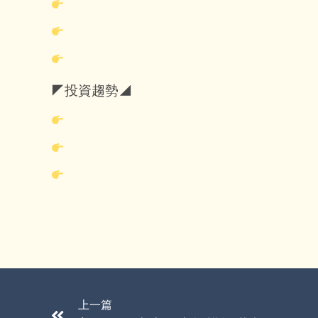
◤投資趨勢◢
上一篇