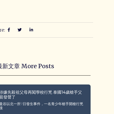
re:
最新文章 More Posts
涉嫌先殺祖父母再闖學校行兇 泰國14歲槍手父
親發聲了
曼谷以北一所7日發生事件，一名青少年槍手開槍行兇
後