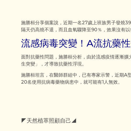
施勝桓分享個案說，近期一名27歲上班族男子發燒3
隔天仍高燒不退，而且血氧驟降至90％，效果沒有以
流感病毒突變！A流抗藥性
面對抗藥性問題，施勝桓分析，由於流感疫情逐漸擴
生突變」，才導致抗藥性浮現。
施勝桓坦言，在醫師群組中，已有專家示警，近期A型
20名使用抗病毒藥物病患中，就可能有1人無效。
◤天然植萃照顧自己◢