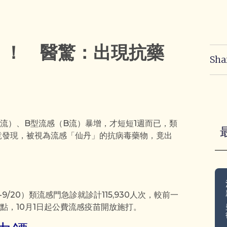
」！ 醫驚：出現抗藥
Sha
流）、B型流感（B流）暴增，才短短1週而已，類
竟發現，被視為流感「仙丹」的抗病毒藥物，竟出
9/20）類流感門急診就診計115,930人次，較前一
高點，10月1日起公費流感疫苗開放施打。