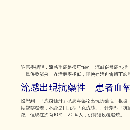
謝宗學提醒，流感重症是很可怕的，流感併發症包括
一旦併發腦炎，存活機率極低，即使存活也會留下嚴
流感出現抗藥性 患者血氧
沒想到，「流感仙丹」抗病毒藥物出現抗藥性！根據
期觀察發現，不論是口服型「克流感」、針劑型「抗
燒，但現在約有10％～20％人，仍持續反覆發燒。