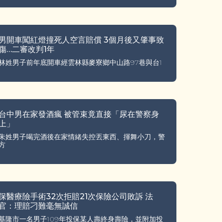
男開車闖紅燈撞死人空言賠償 3個月後又肇事致
傷…二審改判1年
林姓男子前年底開車經雲林縣麥寮鄉中山路97巷與台1
台中男在家發酒瘋 被管束竟直接「尿在警察身
上」
朱姓男子喝完酒後在家情緒失控丟東西、揮舞小刀，警
方
保醫療險手術32次拒賠21次保險公司敗訴 法
官：理賠刁難毫無誠信
基隆市一名男子109年投保某人壽終身壽險，並附加投