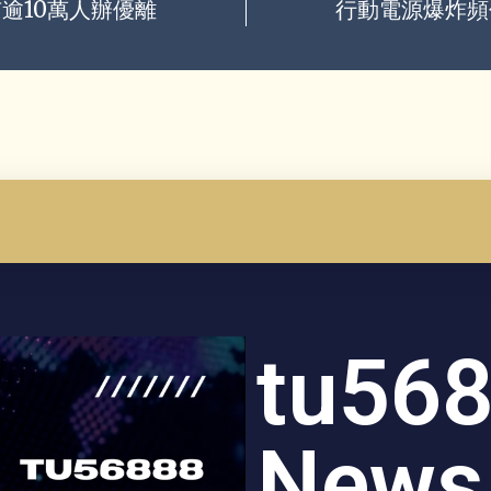
逾10萬人辦優離
行動電源爆炸頻
tu56
News