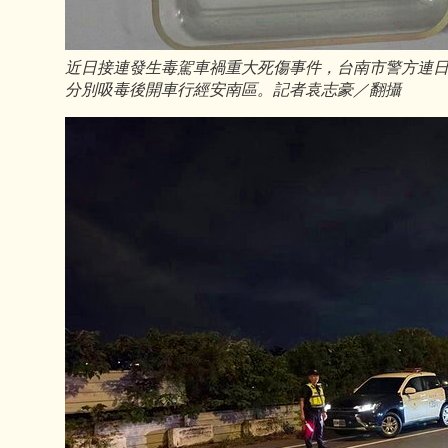
近日接連發生毒駕車禍重大死傷事件，台南市警方連日
分別吸毒後開車行經安南區。記者袁志豪／翻攝