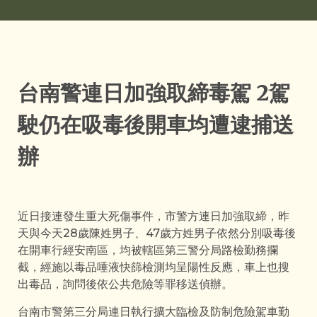
台南警連日加強取締毒駕 2駕
駛仍在吸毒後開車均遭逮捕送
辦
近日接連發生重大死傷事件，市警方連日加強取締，昨
天與今天28歲陳姓男子、47歲方姓男子依然分別吸毒後
在開車行經安南區，均被轄區第三警分局路檢勤務攔
截，經施以毒品唾液快篩檢測均呈陽性反應，車上也搜
出毒品，詢問後依公共危險等罪移送偵辦。
台南市警第三分局連日執行擴大臨檢及防制危險駕車勤