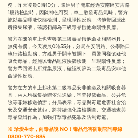
務，昨天凌晨0時10分，陳姓男子開車經過安南區安吉路
1段路檢點時，因陳神色可疑，車上散發毒品氣味，警方
施以毒品唾液快篩檢測，呈現陽性反應，將他帶回派出
所採集尿液，確認初篩為三級毒品愷他命陽性反應。
警方在陳的車上也查獲第三級毒品愷他命及相關器具，
無獨有偶，今天凌晨0時55分，分局在安明路、公學路口
執行路檢勤務，方姓男子開車被攔下，員警同樣懷疑他
吸食毒品，經施以毒品唾液快篩檢測，呈現陽性反應；
警方帶回派出所採集尿液，確認初篩為二級毒品安非他
命陽性反應。
警方在方的車上起出第二級毒品安非他命及相關吸食器
具，兩人均採集檢體依法送驗，詢問後依毒品、公共危
險等罪嫌移送偵辦；分局表示，毒品與毒駕危害社會治
安及交通安全甚鉅，將持續強化路檢攔查、交通稽查與
毒品查緝作為，加強打擊毒品犯罪及防制毒駕。
※ 珍愛生命，向毒品說 NO！毒品危害防制諮詢專線
0800-770-885