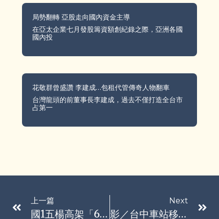
局勢翻轉 亞股走向國內資金主導
在亞太企業七月發股籌資額創紀錄之際，亞洲各國
國內投
花敬群曾盛讚 李建成…包租代管傳奇人物翻車
台灣龍頭的前董事長李建成，過去不僅打造全台市
占第一
上一篇
Next
國1五楊高架「6車連環撞」！男疑恍神自撞護欄釀禍 1女乘客送醫
影／台中車站移工酒後大亂鬥 18名員警趕赴現場逮4人擴大查處送辦