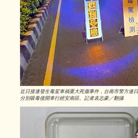
近日接連發生毒駕車禍重大死傷事件，台南市警方連日
分別吸毒後開車行經安南區。記者袁志豪／翻攝