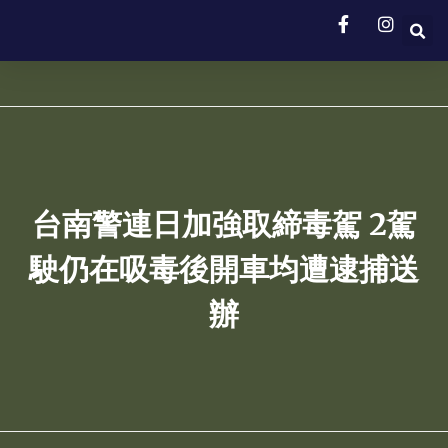
台南警連日加強取締毒駕 2駕
駛仍在吸毒後開車均遭逮捕送
辦