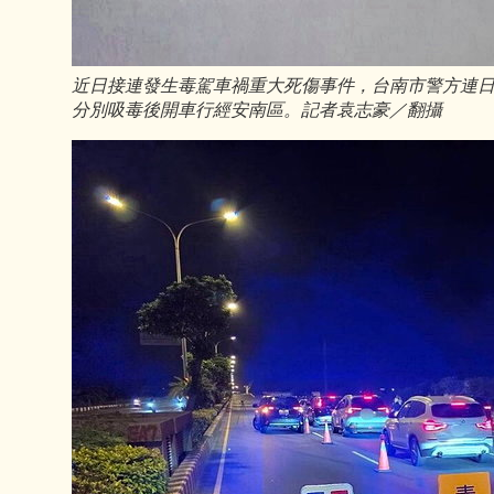
近日接連發生毒駕車禍重大死傷事件，台南市警方連日
分別吸毒後開車行經安南區。記者袁志豪／翻攝