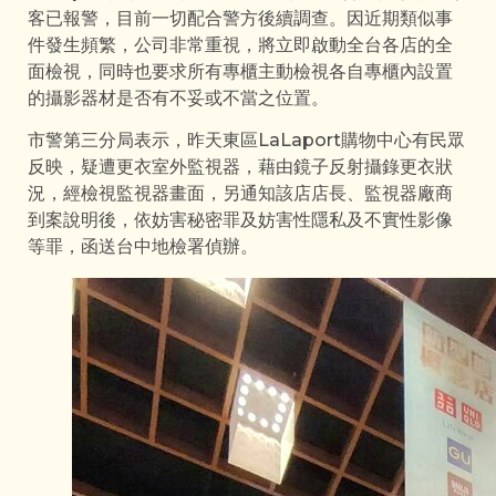
客已報警，目前一切配合警方後續調查。因近期類似事
件發生頻繁，公司非常重視，將立即啟動全台各店的全
面檢視，同時也要求所有專櫃主動檢視各自專櫃內設置
的攝影器材是否有不妥或不當之位置。
市警第三分局表示，昨天東區LaLaport購物中心有民眾
反映，疑遭更衣室外監視器，藉由鏡子反射攝錄更衣狀
況，經檢視監視器畫面，另通知該店店長、監視器廠商
到案說明後，依妨害秘密罪及妨害性隱私及不實性影像
等罪，函送台中地檢署偵辦。