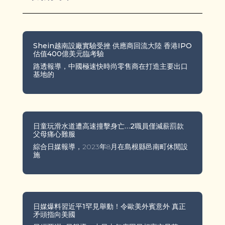
Shein越南設廠實驗受挫 供應商回流大陸 香港IPO
估值400億美元臨考驗
路透報導，中國極速快時尚零售商在打造主要出口
基地的
日童玩滑水道遭高速撞擊身亡…2職員僅減薪罰款
父母痛心難服
綜合日媒報導，2023年8月在島根縣邑南町休閒設
施
日媒爆料習近平1罕見舉動！令歐美外賓意外 真正
矛頭指向美國