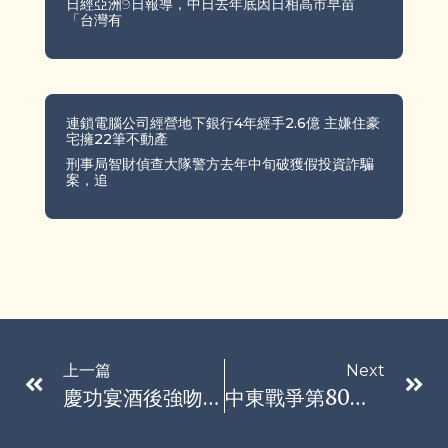
日經亞洲9日報導，中日去年底因日相高市早苗
「台灣有
連鎖電腦公司經營地下銀行4年經手2.6億 主嫌住豪
宅擁22筆不動產
刑事局智財偵查大隊警方去年中旬破獲假投資詐騙
案，追
上一篇
Next
慶功宴酒後強吻還摳男同事菊花 挨告急掏70萬元和解換免坐牢
中東戰爭第80天》川普稱美伊談判有正面進展 最新發展一次看