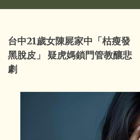
台中21歲女陳屍家中「枯瘦發
黑脫皮」 疑虎媽鎖門管教釀悲
劇