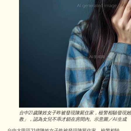
台中21歲陳姓女子昨被發現陳屍住家，檢警相驗發現
教」，認為女兒不乖才鎖在房間內。示意圖／AI生成
台中大甲區21歲陳姓女子昨被發現陳屍住家，檢警相驗