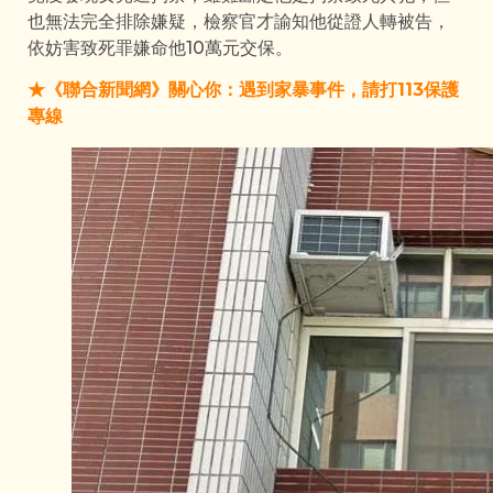
也無法完全排除嫌疑，檢察官才諭知他從證人轉被告，
依妨害致死罪嫌命他10萬元交保。
★《聯合新聞網》關心你：遇到家暴事件，請打113保護
專線