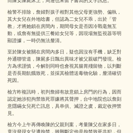
而陳女陳屍床上，周邊也未留下書寫的文字訊息。
檢警不排除，詹婦對孩子相對其他父母更強勢、偏執，
其大女兒在外地唸書，但認為二女兒不乖，出於「管
教」才將她鎖在房間內，期間母女是否因冷戰毫無互
動，或詹有無提供三餐給女兒等，因現場無監視器等明
顯證據，一時仍無法釐清。
至於陳女被關在房間內多日，疑也因沒有手機，缺乏對
外通聯管道，陳屍多日飄出異味才被父親破門發現。檢
方為求謹慎，今解剖同時也會視其腸胃殘留物，以判斷
是否長期飢餓致死，並採其檢體送毒物化驗，釐清確切
死因。
檢方昨複訊時，初判詹婦有故意鎖上房門的行為，因而
認定她涉犯拘禁致死罪嫌將其聲押，台中地院也以詹刻
意隱瞞女兒死亡訊息，具串供、滅證之虞，裁定收押禁
見。
檢方今上午再傳喚陳的父親到案，考量陳父在家多日，
竟沒發現女兒遭拘禁，雖難斷定他是拘禁致死共犯，但