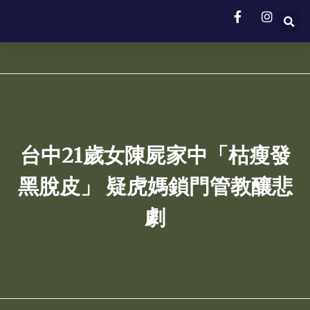
台中21歲女陳屍家中「枯瘦發
黑脫皮」 疑虎媽鎖門管教釀悲
劇