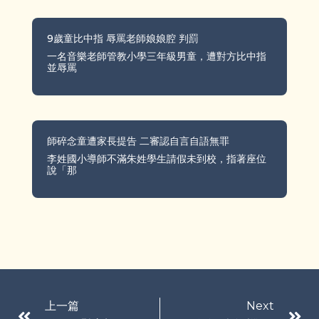
9歲童比中指 辱罵老師娘娘腔 判罰
一名音樂老師管教小學三年級男童，遭對方比中指
並辱罵
師碎念童遭家長提告 二審認自言自語無罪
李姓國小導師不滿朱姓學生請假未到校，指著座位
說「那
上一篇
Next