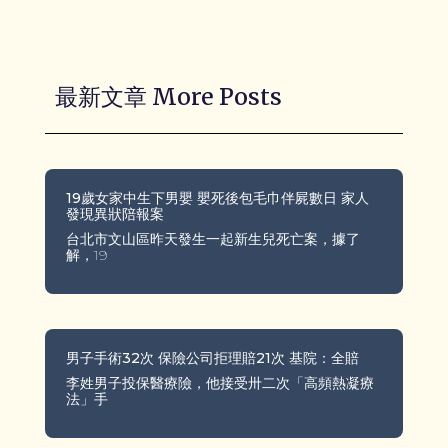
最新文章 More Posts
19歲女家中生下男嬰 嬰死後包毛巾伴屍數日 家人
發現異狀陪報案
台北市文山區昨天發生一起新生兒死亡案，據了
解，19
男子手術32次 保險公司拒理賠21次 基院：全賠
李姓男子投保醫療險，他接受卅二次「高頻熱凝療
法」手