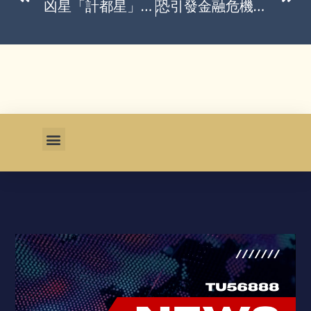
凶星「計都星」沖煞！台灣出大事 命理師警告了
恐引發金融危機？川普再稱「3500億美元需預付」韓對美投資喬不攏