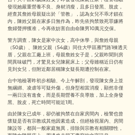
發現她嚴重營養不良、身材消瘦，且多日發黑、脫皮，
經查其詹姓母親疑出於「管教」，認為女兒不乖才鎖在
內，陳姓父親在家多日無作為，昨先依拘禁致死罪嫌將
詹婦聲押獲准，今再依妨害自由命陳男10萬元交保。
警方調查，陳女是家中次女，高中休學，與詹姓母親
（50歲）、陳姓父親（54歲）同住大甲區雁門路1棟透天
厝，父親在工廠上班，母親詹姓女子是，父親昨聞到房
間異味破門，才驚見女兒陳屍床上；父母雖稱近日仍有
見到女兒，但附近鄰居稱陳女疑長期遭控制在家。
台中地檢署昨初步相驗、今上午解剖，發現陳女身上並
無綑綁、凌虐等可疑外傷，但身型相當消瘦，顯然非僅
一兩日沒有進食，而是長期營養不良導致，加上全身發
黑、脫皮，死亡時間可能近1周。
由於陳女已成年，卻仍被拘禁在自家房間內，檢警也曾
懷疑是否有宗教或其他因素造成，但經檢視屋內、房間
陳設等，都與一般家庭無異，排除與宗教有相關聯性，