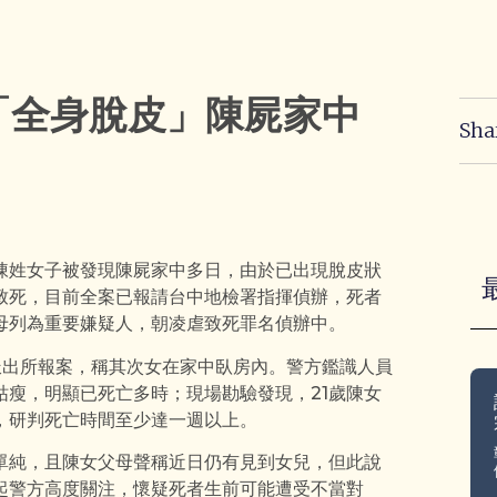
「全身脫皮」陳屍家中
Sha
陳姓女子被發現陳屍家中多日，由於已出現脫皮狀
致死，目前全案已報請台中地檢署指揮偵辦，死者
母列為重要嫌疑人，朝凌虐致死罪名偵辦中。
派出所報案，稱其次女在家中臥房內。警方鑑識人員
瘦，明顯已死亡多時；現場勘驗發現，21歲陳女
，研判死亡時間至少達一週以上。
單純，且陳女父母聲稱近日仍有見到女兒，但此說
起警方高度關注，懷疑死者生前可能遭受不當對