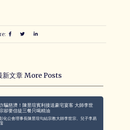
re:
最新文章 More Posts
詐騙慈濟！陳昱瑄賓利接送豪宅宴客 大師李世
宗卻要信徒三餐只喝精油
彰化公會理事長陳昱瑄勾結宗教大師李世宗、兒子李易
儒