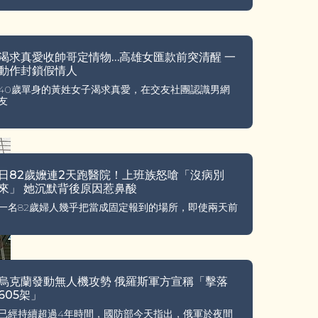
渴求真愛收帥哥定情物…高雄女匯款前突清醒 一
動作封鎖假情人
40歲單身的黃姓女子渴求真愛，在交友社團認識男網
友
日82歲嬤連2天跑醫院！上班族怒嗆「沒病別
來」 她沉默背後原因惹鼻酸
一名82歲婦人幾乎把當成固定報到的場所，即使兩天前
烏克蘭發動無人機攻勢 俄羅斯軍方宣稱「擊落
605架」
已經持續超過4年時間，國防部今天指出，俄軍於夜間