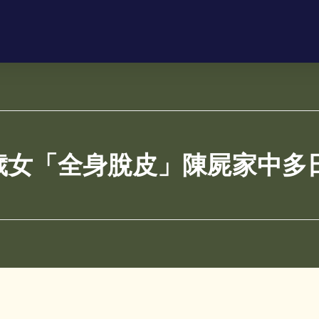
歲女「全身脫皮」陳屍家中多