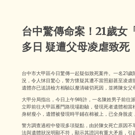
台中驚傳命案！21歲女
多日 疑遭父母凌虐致死
台中市大甲區今日驚傳一起疑似致死案件。一名21歲
況，令人怵目驚心，警方懷疑其遭不當照顧甚至凌虐
遺體亦已送請檢方相驗以釐清確切死因，並將陳女父
大甲分局指出，今日上午9時許，一名陳姓男子前往
立即前往大甲區雁門路現場勘驗，發現死者遺體相當枯
身材瘦小，遺體被發現時平鋪在棉被上，已全身脫皮
警方調查過程中發現多項疑點，由於陳女死亡原因不
法與遺體狀況明顯不符，顯示其證詞有重大矛盾，引