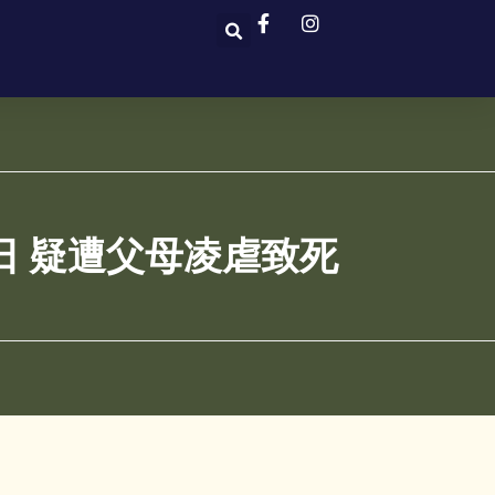
日 疑遭父母凌虐致死