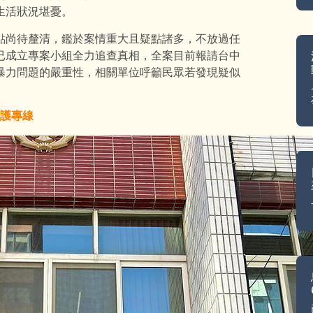
生活狀況堪憂。
點尚待釐清，鑑於案情重大且疑點諸多，不放過任
已成立專案小組全力追查真相，全案目前報請台中
暴力問題的嚴重性，相關單位呼籲民眾若發現疑似
保護專線