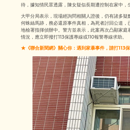
待，據知情民眾透露，陳女疑似長期遭控制在家中，
大甲分局表示，現場經詢問相關人證後，仍有諸多疑
何蛛絲馬跡，務必還原事件真相，為死者討回公道，
地檢署指揮偵辦中。警方並表示，此案再次凸顯家庭
情況，應立即撥打113保護專線或110報警專線求助。
★《聯合新聞網》關心你：遇到家暴事件，請打113