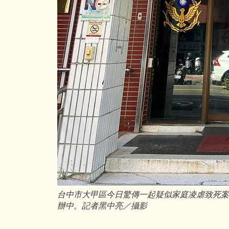
台中市大甲區今日驚傳一起疑似家庭凌虐致死案
辦中。記者黑中亮／攝影