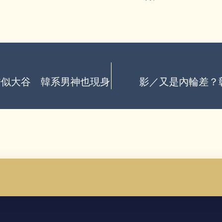
酷似大谷 韓系男神也現身
影／又是內輪差？