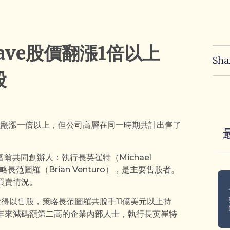
eave股價翻漲1倍以上
Sha
股
股價翻漲一倍以上，但公司高層在同一時期共計出售了
名億萬富翁共同創辦人：執行長英崔特（Michael
、策略長范圖羅（Brian Venturo），是主要售股者。
票買賣情況。
人士得以售股，策略長范圖羅共脫手11億美元以上持
他成為今年來減碼額第二高的企業內部人士，執行長英崔特