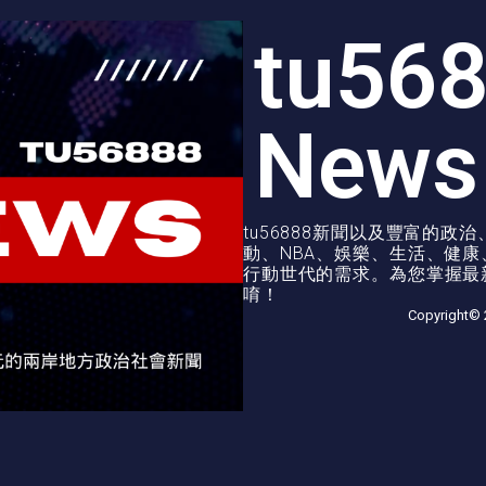
tu56
News
tu56888新聞以及豐富的
動、NBA、娛樂、生活、健
行動世代的需求。為您掌握最新
唷！
Copyright© 