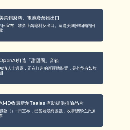
美禁鎢廢料、電池廢棄物出口
6日宣布，將禁止鎢廢料及出口。這是美國推動國內回
收
OpenAI打造「甜甜圈」音箱
知情人士透露，正在打造的新硬體裝置，是外型有如甜
甜
AMD收購新創Taalas 有助提供推論晶片
超微（）6日宣布，已簽署最終協議，收購總部位於加
拿