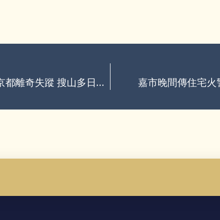
不滿ChatGPT排行程…美大學生獨遊京都離奇失蹤 搜山多日驚見遺體
嘉市晚間傳住宅火